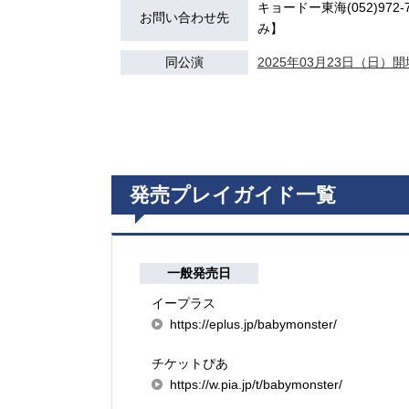
キョードー東海(052)972-7
お問い合わせ先
み】
同公演
2025年03月23日（日）開場
発売プレイガイド一覧
一般発売日
イープラス
https://eplus.jp/babymonster/
チケットぴあ
https://w.pia.jp/t/babymonster/