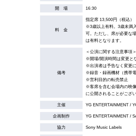
開 場
16:30
指定席 13,500円（税込）
※3歳以上有料。3歳未満
料 金
可。ただし、席が必要な
は有料となります。
＜公演に関する注意事項
※開場/開演時間は変更と
※出演者は予告なく変更
備考
※録音・録画機材（携帯
※営利目的の転売禁止
※客席を含む会場内の映像
に公開されることがござ
主催
YG ENTERTAINMENT / 
企画制作
YG ENTERTAINMENT / Son
協力
Sony Music Labels