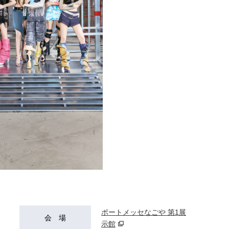
ポートメッセなごや 第1展
会 場
示館