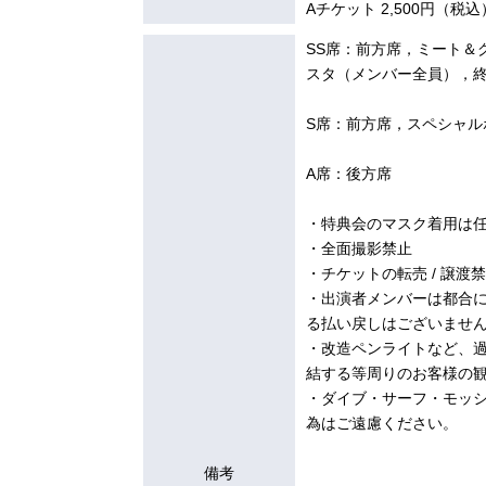
Aチケット 2,500円（税込
SS席：前方席，ミート＆
スタ（メンバー全員），
S席：前方席，スペシャル
A席：後方席
・特典会のマスク着用は
・全面撮影禁止
・チケットの転売 / 譲渡
・出演者メンバーは都合
る払い戻しはございませ
・改造ペンライトなど、
結する等周りのお客様の
・ダイブ・サーフ・モッ
為はご遠慮ください。
備考