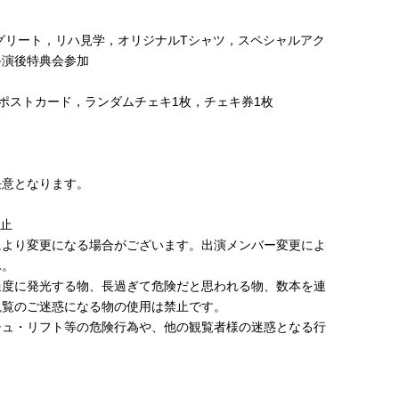
）
グリート，リハ見学，オリジナルTシャツ，スペシャルアク
終演後特典会参加
ポストカード，ランダムチェキ1枚，チェキ券1枚
任意となります。
禁止
により変更になる場合がございます。出演メンバー変更によ
ん。
過度に発光する物、長過ぎて危険だと思われる物、数本を連
観覧のご迷惑になる物の使用は禁止です。
シュ・リフト等の危険行為や、他の観覧者様の迷惑となる行