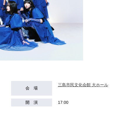
三島市民文化会館 大ホール
会 場
開 演
17:00
）