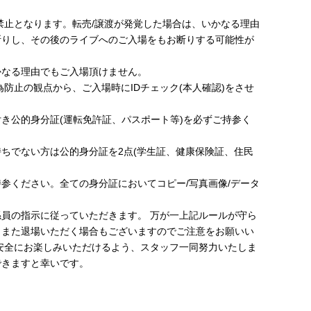
】
禁止となります。転売/譲渡が発覚した場合は、いかなる理由
断りし、その後のライブへのご入場をもお断りする可能性が
かなる理由でもご入場頂けません。
為防止の観点から、ご入場時にIDチェック(本人確認)をさせ
。
き公的身分証(運転免許証、パスポート等)を必ずご持参く
ちでない方は公的身分証を2点(学生証、健康保険証、住民
参ください。全ての身分証においてコピー/写真画像/データ
員の指示に従っていただきます。 万が一上記ルールが守ら
、また退場いただく場合もございますのでご注意をお願いい
安全にお楽しみいただけるよう、スタッフ一同努力いたしま
できますと幸いです。