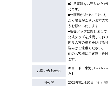
■注意事項をお守りいた
ねます。
■公演日が近づいてまい
だく場合がございますの
うお願いいたします。
■応援グッズに関しまして
公式グッズを推奨してお
周りの方の視界を妨げる
込みはご遠慮ください。
他のお客様にご迷惑・危
ます。
キョードー東海(052)972-7
お問い合わせ先
み】
同公演
2025年01月10日（金）開場