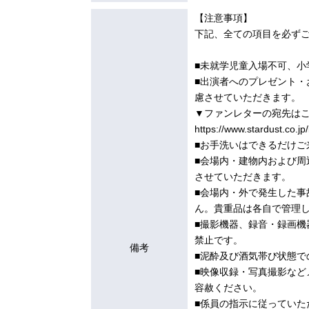
【注意事項】
下記、全ての項目を必ず
■未就学児童入場不可、
■出演者へのプレゼント・
慮させていただきます。
▼ファンレターの宛先は
https://www.stardust.co.jp
■お手洗いはできるだけ
■会場内・建物内および
させていただきます。
■会場内・外で発生した
ん。貴重品は各自で管理
■撮影機器、録音・録画
禁止です。
備考
■泥酔及び酒気帯び状態で
■映像収録・写真撮影な
容赦ください。
■係員の指示に従っていた