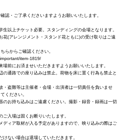
ご確認・ご了承くださいますようお願いいたします。
小学生以上チケット必要。スタンディングの会場となります。
お花(アレンジメント・スタンド花ともに)の受け取りはご遠
こちらからご確認ください。
/important/item-1819/
ご来場前にお済ませいただきますようお願いいたします。
周辺の通路での座り込みは禁止。荷物を床に置く行為も禁止と
事故・盗難等は主催者・会場・出演者は一切責任を負いませ
してください。
機器のお持ち込みはご遠慮ください。撮影・録音・録画は一切
のご入場は固くお断りいたします。
どメディア取材が入る予定がありますので、映り込みの際はご
だけない場合は退場していただきます。