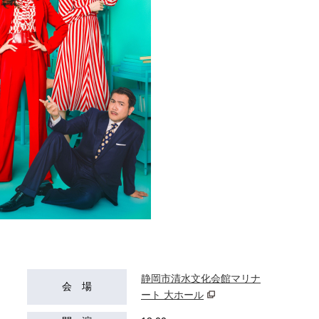
静岡市清水文化会館マリナ
会 場
ート 大ホール