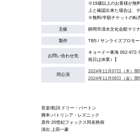
※19歳以上のお客様が無
上と確認出来た場合は、
※無料/半額チケットの転
主催
静岡市清水文化会館マリナー
製作
TBS / サンライズプロモー
キョードー東海 052-972-7
お問い合わせ先
祝日は休業）】
2024年11月07日（木）開場
同公演
2024年11月08日（金）開場
音楽/歌詞:ドリー・パートン
脚本:パトリシア・レズニック
原作:20世紀フォックス同名映画
演出:上田一豪