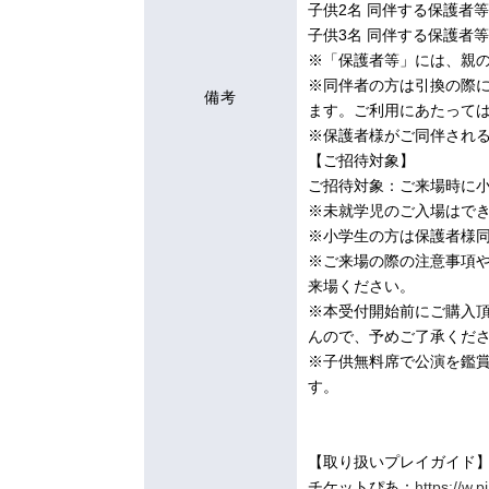
子供2名 同伴する保護者等
子供3名 同伴する保護者等
※「保護者等」には、親
※同伴者の方は引換の際に
備考
ます。ご利用にあたって
※保護者様がご同伴され
【ご招待対象】
ご招待対象：ご来場時に小
※未就学児のご入場はで
※小学生の方は保護者様
※ご来場の際の注意事項
来場ください。
※本受付開始前にご購入頂
んので、予めご了承くだ
※子供無料席で公演を鑑
す。
【取り扱いプレイガイド
チケットぴあ：
https://w.p