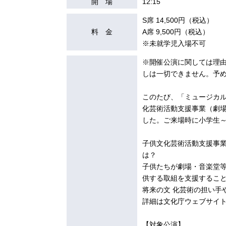
開 場
12:15
S席 14,500円（税込）
料 金
A席 9,500円（税込）
※未就学児入場不可
※開催公演に関しては理由
しは一切できません。予
このたび、「ミュージカル
化芸術活動支援事業（劇
した。ご来場時に小学生～
子供文化芸術活動支援事
は？
子供たちが劇場・音楽堂
供する取組を支援するこ
将来の文 化芸術の担い
詳細は文化庁ウェブサイ
【対象公演】