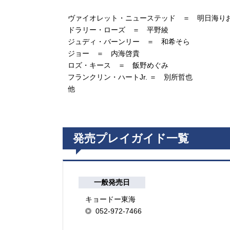
ヴァイオレット・ニューステッド ＝ 明日海り
ドラリー・ローズ ＝ 平野綾
ジュディ・バーンリー ＝ 和希そら
ジョー ＝ 内海啓貴
ロズ・キース ＝ 飯野めぐみ
フランクリン・ハートJr. ＝ 別所哲也
他
発売プレイガイド一覧
一般発売日
キョードー東海
052-972-7466