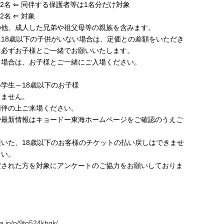
2名 ⇐ 同伴する保護者等は1名分だけ対象
2名 ⇐ 対象
の他、成人した兄弟や祖父母等の親族を含みます。
18歳以下の子供がいない場合は、定価との差額をいただき
は必ずお子様とご一緒でお願いいたします。
る場合は、お子様とご一緒にご入場ください。
学生～18歳以下のお子様
きません。
同伴の上ご来場ください。
や最新情報はキョードー東海ホームページをご確認のうえご
いた、18歳以下のお客様のチケットの払い戻しはできませ
さい。
賞された方を対象にアンケートのご協力をお願いしておりま
】
ia.jp/p/9to524kbgk/