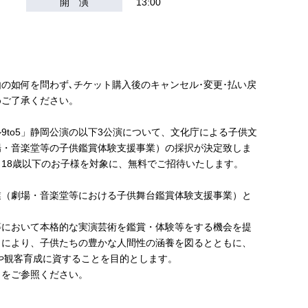
開 演
13:00
の如何を問わず､チケット購入後のキャンセル･変更･払い戻
めご了承ください。
9to5」静岡公演の以下3公演について、文化庁による子供文
場・音楽堂等の子供鑑賞体験支援事業）の採択が決定致しま
18歳以下のお子様を対象に、無料でご招待いたします。
業（劇場・音楽堂等における子供舞台鑑賞体験支援事業）と
等において本格的な実演芸術を鑑賞・体験等をする機会を提
とにより、子供たちの豊かな人間性の涵養を図るとともに、
手や観客育成に資することを目的とします。
トをご参照ください。