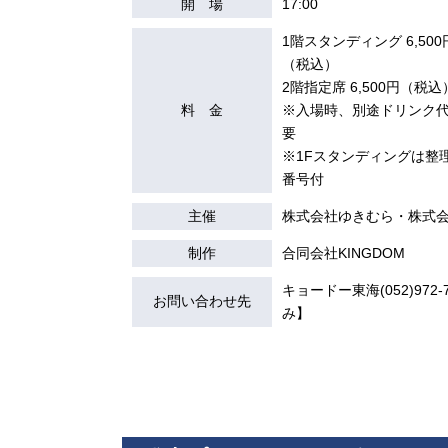
開 場
17:00
1階スタンディング 6,500
（税込）
2階指定席 6,500円（税込
料 金
※入場時、別途ドリンク
要
※1Fスタンディングは整
番号付
主催
株式会社ゆきむら・株式会社
制作
合同会社KINGDOM
キョードー東海(052)972-7
お問い合わせ先
み】