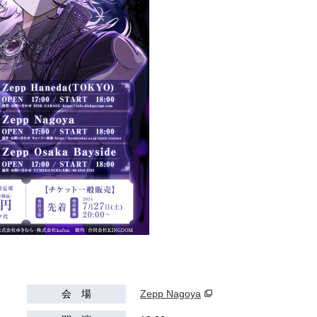
会 場
Zepp Nagoya