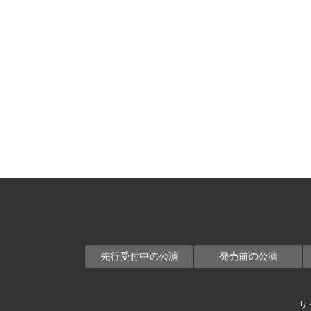
先行受付中の公演
発売前の公演
サ