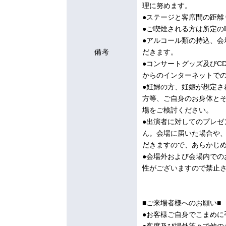
理に努めます。
●ステージと客席間の距離
●ご喫煙される方は所定の
●アルコール類の持込、
備考
だきます。
●コンサートグッズ及びCD
からのインターネットで
●妊婦の方、妊娠が想定
方等、ご自身のお身体と
場をご検討ください。
●出演者に対してのプレ
ん。会場に届いた場合や
だきますので、あらかじ
●会場外および会場内で
性がございますので禁止
■ご来場者様へのお願い■
●お客様ご自身でこまめに