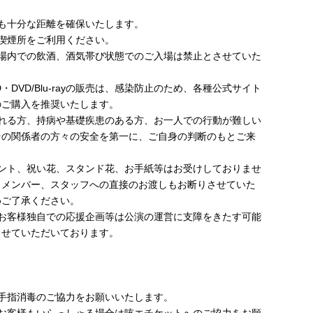
も十分な距離を確保いたします。
喫煙所をご利用ください。
会場内での飲酒、酒気帯び状態でのご入場は禁止とさせていた
・DVD/Blu-rayの販売は、感染防止のため、各種公式サイト
のご購入を推奨いたします。
される方、持病や基礎疾患のある方、お一人での行動が難しい
その関係者の方々の安全を第一に、ご自身の判断のもとご来
ゼント、祝い花、スタンド花、お手紙等はお受けしておりませ
、メンバー、スタッフへの直接のお渡しもお断りさせていた
めご了承ください。
のお客様独自での応援企画等は公演の運営に支障をきたす可能
させていただいております。
手指消毒のご協力をお願いいたします。