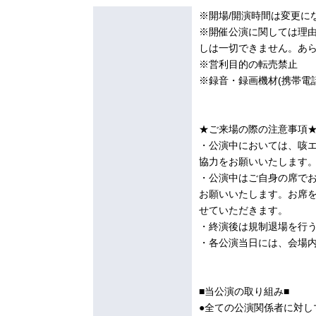
※開場/開演時間は変更に
※開催公演に関しては理由
しは一切できません。あ
※営利目的の転売禁止
※録音・録画機材(携帯電
★ご来場の際の注意事項
・公演中においては、咳
協⼒をお願いいたします
・公演中はご⾃⾝の席で
お願いいたします。お席
せていただきます。
・終演後は規制退場を行
・各公演当⽇には、会場
■当公演の取り組み■
●全ての公演関係者に対