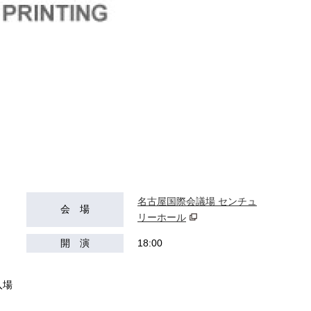
名古屋国際会議場 センチュ
会 場
リーホール
開 演
18:00
）
入場