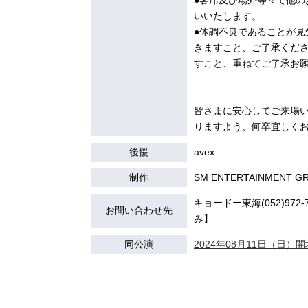
●客席及び場外等々で他
いいたします。
●体調不良であることが
きますこと、ご了承くだ
すこと、重ねてご了承お
皆さまに安心してご来場
りますよう、何卒宜しく
後援
avex
制作
SM ENTERTAINMENT GROU
キョードー東海(052)972-7
お問い合わせ先
み】
同公演
2024年08月11日（日）開場