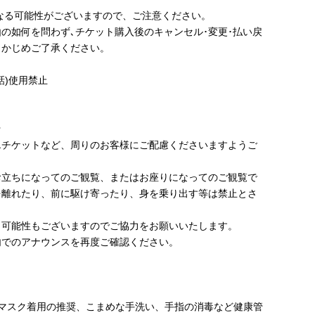
なる可能性がございますので、ご注意ください。
の如何を問わず､チケット購入後のキャンセル･変更･払い戻
らかじめご了承ください。
話)使用禁止
★
エチケットなど、周りのお客様にご配慮くださいますようご
。
お⽴ちになってのご観覧、またはお座りになってのご観覧で
を離れたり、前に駆け寄ったり、⾝を乗り出す等は禁⽌とさ
う可能性もございますのでご協力をお願いいたします。
内でのアナウンスを再度ご確認ください。
しマスク着用の推奨、こまめな手洗い、手指の消毒など健康管