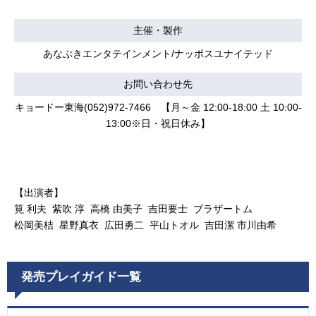
主催・製作
あなぶきエンタテインメント/ナッポスユナイテッド
お問い合わせ先
キョードー東海(052)972-7466 【月～金 12:00-18:00 土 10:00-
13:00※日・祝日休み】
【出演者】
筧 利夫 紫吹 淳 高橋 由美子 吉田要士 ブラザートム
松岡美桔 星野真衣 広田勇二 平山トオル 吉田潔 市川由希
発売プレイガイド一覧