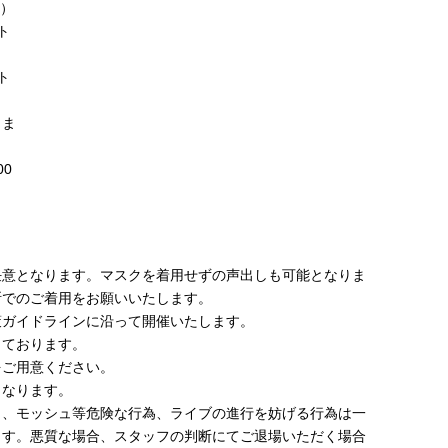
込）
ト
ト
りま
0
任意となります。マスクを着用せずの声出しも可能となりま
断でのご着用をお願いいたします。
策ガイドラインに沿って開催いたします。
しております。
をご用意ください。
となります。
ト、モッシュ等危険な行為、ライブの進行を妨げる行為は一
ます。悪質な場合、スタッフの判断にてご退場いただく場合