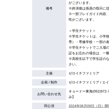
がございます。
備考
※終演後は係員の指示に
※一部プレイガイド内容
性がございます。
＜学生チケット＞
※学生チケットは、小学
専）・専修学校・一部の
※学生チケットでご入場
証をお忘れの場合は、一
※高校生以下で学生証の
さい。
主催
ゼロイチファミリア
企画 / 制作
ゼロイチファミリア / 
キョードー東海(052)972-7
お問い合わせ先
み】
同公演
2024年06月09日（日）開場