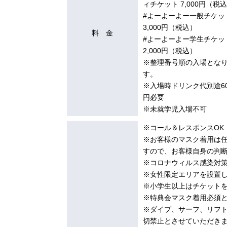
ィチケット 7,000円（税
#よーよーよー一般チケッ
3,000円（税込）
料 金
#よーよーよー学生チケッ
2,000円（税込）
※整理番号順の入場とな
す。
※入場時ドリンク代別途60
円必要
※未就学児入場不可
※コール＆レスポンスOK
※お客様のマスク着用は
すので、お客様自身の判
※コロナウィルス感染対
※女性限定エリアを設置
※小学生以上はチケット
※特典会マスク着用必須
※ダイブ、サーフ、リフ
切禁止とさせていただき