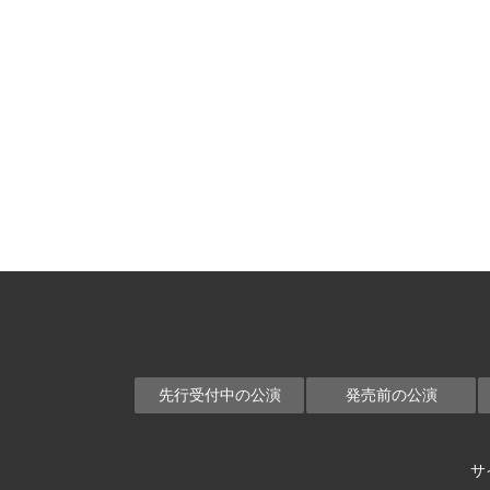
先行受付中の公演
発売前の公演
サ