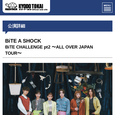
公演詳細
BiTE A SHOCK
BiTE CHALLENGE pt2 〜ALL OVER JAPAN
TOUR〜