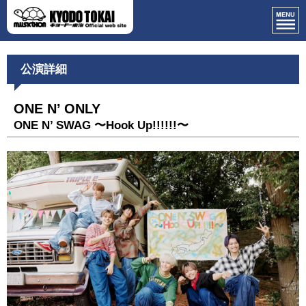
公演詳細
ONE N’ ONLY
ONE N’ SWAG 〜Hook Up!!!!!!〜