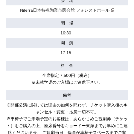
会 場
Niterra日本特殊陶業市民会館 フォレストホール
開 場
16:30
開 演
17:15
料 金
全席指定 7,500円（税込）
※未就学児のご入場はご遠慮下さい。
備考
※開催公演に関しては理由の如何を問わず、チケット購入後のキ
ャンセル・変更・払戻一切不可。
※車椅子でご来場予定のお客様は、あらかじめご観劇券（チケッ
ト）をご購入の上、座席番号をキョードー東海までお早めにご連
絡くださいませ。 ご観劇当日、係員が車椅子スペースまでご案