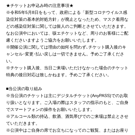
★チケットお申込み時の注意事項★
※令和5年5⽉8⽇をもって、政府による「新型コロナウイルス感
染症対策の基本的対処⽅針」が廃⽌となったため、マスク着⽤な
どの感染症対策に関しては個⼈のご判断とさせていただきます。
なお公演中においては、咳エチケットなど、周りのお客様にご配
慮くださいますようご協⼒をお願いいたします。
※開催公演に関しては理由の如何を問わず､チケット購入後のキ
ャンセル･変更･払い戻しは一切できません。予めご了承くださ
い。
※チケット購入後、当日ご来場いただけなかった場合のチケット
特典の後日対応は致しかねます。予めご了承ください。
■当公演の取り組み
※当公演のチケットは主にデジタルチケット(AnyPASS)でのお取
り扱いとなります。ご入場の際はスタッフの指示のもと、ご自身
でスマートフォンの操作をお願いいたします。
※アルコール類の持込、飲酒、酒気帯びでのご来場は禁止とさせ
ていただきます。
※公演中はご⾃⾝の席でお⽴ちになってのご観覧、またはお座り