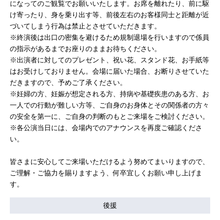
になってのご観覧でお願いいたします。お席を離れたり、前に駆
け寄ったり、⾝を乗り出す等、前後左右のお客様同⼠と距離が近
づいてしまう⾏為は禁⽌とさせていただきます。
※終演後は出⼝の密集を避けるため規制退場を⾏いますので係員
の指⽰があるまでお座りのままお待ちください。
※出演者に対してのプレゼント、祝い花、スタンド花、お手紙等
はお受けしておりません。会場に届いた場合、お断りさせていた
だきますので、予めご了承ください。
※妊婦の方、妊娠が想定される方、持病や基礎疾患のある方、お
一人での行動が難しい方等、ご自身のお身体とその関係者の方々
の安全を第一に、ご自身の判断のもとご来場をご検討ください。
※各公演当⽇には、会場内でのアナウンスを再度ご確認くださ
い。
皆さまに安心してご来場いただけるよう努めてまいりますので、
ご理解・ご協力を賜りますよう、何卒宜しくお願い申し上げま
す。
後援