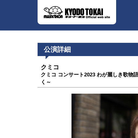
公演詳細
クミコ
クミコ コンサート2023 わが麗しき歌物語
く～