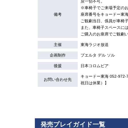
戻一切不可。
※車椅子でご来場予定の
備考
座席番号をキョードー東
ご観劇当日、係員が車椅
また、車椅子スペースに
ご購入のお座席でご観劇
主催
東海ラジオ放送
企画制作
プエルタ デル ソル
後援
日本コロムビア
キョードー東海 052-972-7
お問い合わせ先
祝日は休業）】
発売プレイガイド一覧