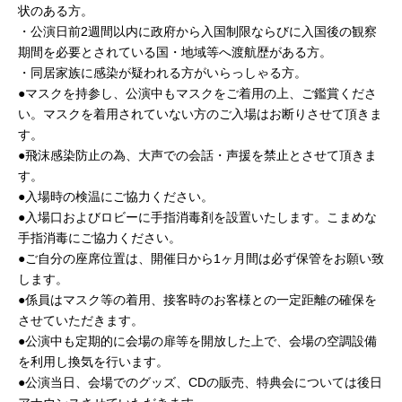
状のある方。
・公演日前2週間以内に政府から入国制限ならびに入国後の観察
期間を必要とされている国・地域等へ渡航歴がある方。
・同居家族に感染が疑われる方がいらっしゃる方。
●マスクを持参し、公演中もマスクをご着用の上、ご鑑賞くださ
い。マスクを着用されていない方のご入場はお断りさせて頂きま
す。
●飛沫感染防止の為、大声での会話・声援を禁止とさせて頂きま
す。
●入場時の検温にご協力ください。
●入場口およびロビーに手指消毒剤を設置いたします。こまめな
手指消毒にご協力ください。
●ご自分の座席位置は、開催日から1ヶ月間は必ず保管をお願い致
します。
●係員はマスク等の着用、接客時のお客様との一定距離の確保を
させていただきます。
●公演中も定期的に会場の扉等を開放した上で、会場の空調設備
を利用し換気を行います。
●公演当日、会場でのグッズ、CDの販売、特典会については後日