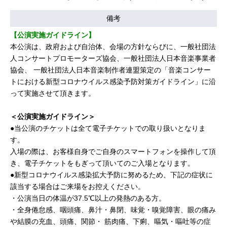
備考
【公演実施ガイドライン】
本公演は、政府および自治体、会場の方針ならびに、一般社団法
人コンサートプロモーターズ協会、一般社団法人日本音楽事業者
協会、 一般社団法人日本音楽制作者連盟策定の「音楽コンサー
トにおける新型コロナウイルス感染予防対策ガイドライン」に沿
って実施させて頂きます。
＜公演実施ガイドライン＞
●当公演のチケットは全て電子チケットでの取り扱いとなりま
す。
入場の際は、お客様自身でご自身のスマートフォンを操作して頂
き、電子チケットをもぎって頂いてのご入場となります。
●新型コロナウイルス感染拡大予防に努めるため、下記の症状に
該当する場合はご来場をお控えください。
・公演当日の体温が37.5℃以上の発熱のある方。
・全身倦怠感、咽頭痛、鼻汁・鼻閉、味覚・嗅覚障害、眼の痛み
や結膜の充血、頭痛、関節・ 筋肉痛、下痢、嘔気・嘔吐等の症