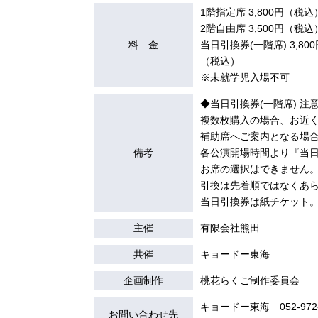
1階指定席 3,800円（税込
2階自由席 3,500円（税込
料 金
当日引換券(一階席) 3,800
（税込）
※未就学児入場不可
◆当日引換券(一階席) 注
複数枚購入の場合、お近
補助席へご案内となる場
備考
各公演開場時間より『当
お席の選択はできません
引換は先着順ではなくあ
当日引換券は紙チケット
主催
有限会社熊田
共催
キョードー東海
企画制作
桃花らくご制作委員会
キョードー東海 052-972-
お問い合わせ先