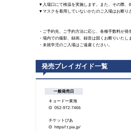
▼入場口にて検温を実施します。また、その際、体
▼マスクを着用していないかたのご入場はお断り
・ご予約先、ご予約方法に応じ、各種手数料が発
・場内での撮影、録画、録音は固くお断りいたし
・未就学児のご入場はご遠慮ください。
発売プレイガイド一覧
一般発売日
キョードー東海
052-972-7466
チケットぴあ
https//:t.pia.jp/