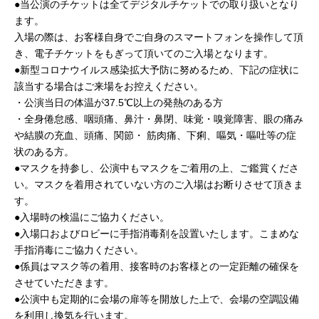
●当公演のチケットは全てデジタルチケットでの取り扱いとなり
ます。
入場の際は、お客様自身でご自身のスマートフォンを操作して頂
き、電子チケットをもぎって頂いてのご入場となります。
●新型コロナウイルス感染拡大予防に努めるため、下記の症状に
該当する場合はご来場をお控えください。
・公演当日の体温が37.5℃以上の発熱のある方
・全身倦怠感、咽頭痛、鼻汁・鼻閉、味覚・嗅覚障害、眼の痛み
や結膜の充血、頭痛、関節・ 筋肉痛、下痢、嘔気・嘔吐等の症
状のある方。
●マスクを持参し、公演中もマスクをご着用の上、ご鑑賞くださ
い。マスクを着用されていない方のご入場はお断りさせて頂きま
す。
●入場時の検温にご協力ください。
●入場口およびロビーに手指消毒剤を設置いたします。こまめな
手指消毒にご協力ください。
●係員はマスク等の着用、接客時のお客様との一定距離の確保を
させていただきます。
●公演中も定期的に会場の扉等を開放した上で、会場の空調設備
を利用し換気を行います。