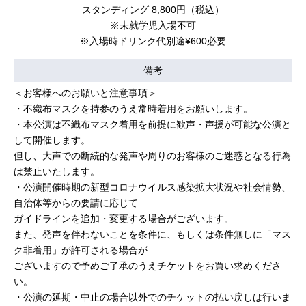
スタンディング 8,800円（税込）
※未就学児入場不可
※入場時ドリンク代別途¥600必要
備考
＜お客様へのお願いと注意事項＞
・不織布マスクを持参のうえ常時着用をお願いします。
・本公演は不織布マスク着用を前提に歓声・声援が可能な公演と
して開催します。
但し、大声での断続的な発声や周りのお客様のご迷惑となる行為
は禁止いたします。
・公演開催時期の新型コロナウイルス感染拡大状況や社会情勢、
自治体等からの要請に応じて
ガイドラインを追加・変更する場合がございます。
また、発声を伴わないことを条件に、もしくは条件無しに「マス
ク非着用」が許可される場合が
ございますので予めご了承のうえチケットをお買い求めくださ
い。
・公演の延期・中止の場合以外でのチケットの払い戻しは行いま