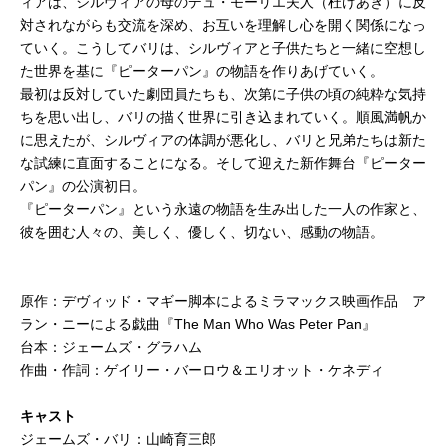
ィアは、シルヴィアの母のデュ・モーリエ夫人（杜けあき）に反
対されながらも交流を深め、お互いを理解し心を開く関係になっ
ていく。こうしてバリは、シルヴィアと子供たちと一緒に空想し
た世界を基に『ピーターパン』の物語を作りあげていく。
最初は反対していた劇団員たちも、次第に子供の頃の純粋な気持
ちを思い出し、バリの描く世界に引き込まれていく。順風満帆か
に思えたが、シルヴィアの体調が悪化し、バリと兄弟たちは新た
な試練に直面することになる。そして迎えた新作舞台『ピーター
パン』の公演初日。
『ピーターパン』という永遠の物語を生み出した一人の作家と、
彼を囲む人々の、美しく、優しく、切ない、感動の物語。
原作：デヴィッド・マギー脚本によるミラマックス映画作品 ア
ラン・ニーによる戯曲『The Man Who Was Peter Pan』
台本：ジェームズ・グラハム
作曲・作詞：ゲイリー・バーロウ＆エリオット・ケネディ
キャスト
ジェームズ・バリ：山崎育三郎