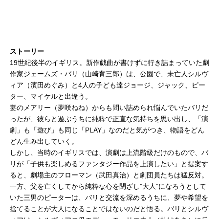
ストーリー
19世紀後半のイギリス。新作戯曲が書けずに行き詰まっていた劇
作家ジェームズ・バリ（山崎育三郎）は、公園で、未亡人シルヴ
ィア（濱田めぐみ）と4人の子ども達ジョージ、ジャック、ピー
ター、マイケルと出逢う。
妻のメアリー（夢咲ねね）からも問い詰められ悩んでいたバリだ
ったが、彼らと遊ぶうちに純粋で正直な気持ちを思い出し、「演
劇」も「遊び」も同じ「PLAY」なのだと気がつき、物語をどん
どん生み出していく。
しかし、当時のイギリスでは、演劇は上流階級だけのもので、バ
リが「子供も楽しめるファンタジー作品を上演したい」と提案す
ると、劇場主のフローマン（武田真治）と劇団員たちは猛反対。
一方、父を亡くしてから純粋な心を閉ざし”大人”になろうとして
いた三男のピーターは、バリと交流を深めるうちに、夢や希望を
捨てることが大人になることではないのだと悟る。バリとシルヴ