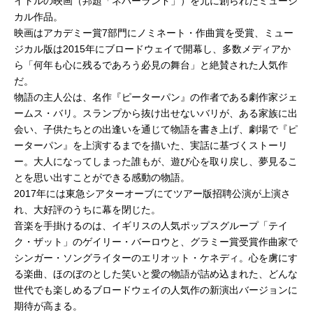
イトルの映画（邦題「ネバーランド」）を元に創られたミュージ
カル作品。
映画はアカデミー賞7部門にノミネート・作曲賞を受賞、ミュー
ジカル版は2015年にブロードウェイで開幕し、多数メディアか
ら「何年も心に残るであろう必見の舞台」と絶賛された人気作
だ。
物語の主人公は、名作『ピーターパン』の作者である劇作家ジェ
ームス・バリ。スランプから抜け出せないバリが、ある家族に出
会い、子供たちとの出逢いを通じて物語を書き上げ、劇場で『ピ
ーターパン』を上演するまでを描いた、実話に基づくストーリ
ー。大人になってしまった誰もが、遊び心を取り戻し、夢見るこ
とを思い出すことができる感動の物語。
2017年には東急シアターオーブにてツアー版招聘公演が上演さ
れ、大好評のうちに幕を閉じた。
音楽を手掛けるのは、イギリスの人気ポップスグループ「テイ
ク・ザット」のゲイリー・バーロウと、グラミー賞受賞作曲家で
シンガー・ソングライターのエリオット・ケネディ。心を虜にす
る楽曲、ほのぼのとした笑いと愛の物語が詰め込まれた、どんな
世代でも楽しめるブロードウェイの人気作の新演出バージョンに
期待が高まる。