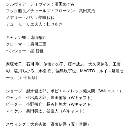
シルヴィア・デイヴィス：濱田めぐみ
フック船長／チャールズ・フローマン：武田真治
メアリー・バリ：夢咲ねね
デュ・モーリエ夫人：杜けあき
キャナン卿：遠山裕介
クローマー：廣川三憲
ヘンショー：星 智也
家塚敦子、石川 剛、伊藤かの子、榎本成志、大久保芽依、工藤
彩、塩川ちひろ、永松 樹、福島玖宇也、MAOTO、ルイス魅麗セ
ーラ （五十音順）
ジョージ：越永健太郎、ポピエルマレック健太朗（Wキャスト）
ジャック：生出真太郎、豊田侑泉（Wキャスト）
ピーター：小野桜介、長谷川悠大（Wキャスト）
マイケル：奥田奏太、谷慶人（Wキャスト）
スウィング：大倉杏菜、齋藤信吾（五十音順）