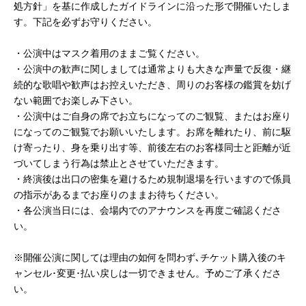
処方針」を基に作成したガイドラインに沿った形で開催いたしま
す。下記を必ずお守りください。
・公演中はマスク着用のままご覧ください。
・公演中の歓声に関しましては通常よりも大きな声量で反復・継
続的な歌唱や歓声はお控えいただき、周りのお客様の鑑賞を妨げ
ない範囲でお楽しみ下さい。
・公演中はご自身の席でお立ちになってのご観覧、またはお座り
になってのご観覧でお願いいたします。お席を離れたり、前に駆
け寄ったり、身を乗り出す等、前後左右のお客様同士と距離が近
づいてしまう行為は禁止とさせていただきます。
・終演後は出口の密集を避けるため規制退場を行いますので係員
の指示があるまでお座りのままお待ちください。
・各公演当日には、会場内でのアナウンスを再度ご確認くださ
い。
※開催公演に関しては理由の如何を問わず､チケット購入後のキ
ャンセル･変更･払い戻しは一切できません。予めご了承くださ
い。