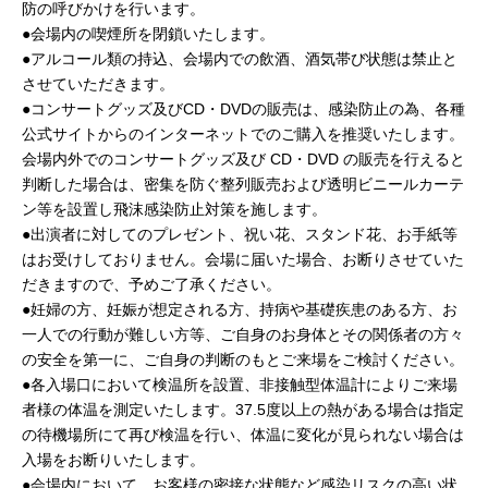
防の呼びかけを行います。
●会場内の喫煙所を閉鎖いたします。
●アルコール類の持込、会場内での飲酒、酒気帯び状態は禁止と
させていただきます。
●コンサートグッズ及びCD・DVDの販売は、感染防止の為、各種
公式サイトからのインターネットでのご購入を推奨いたします。
会場内外でのコンサートグッズ及び CD・DVD の販売を行えると
判断した場合は、密集を防ぐ整列販売および透明ビニールカーテ
ン等を設置し飛沫感染防止対策を施します。
●出演者に対してのプレゼント、祝い花、スタンド花、お手紙等
はお受けしておりません。会場に届いた場合、お断りさせていた
だきますので、予めご了承ください。
●妊婦の方、妊娠が想定される方、持病や基礎疾患のある方、お
一人での行動が難しい方等、ご自身のお身体とその関係者の方々
の安全を第一に、ご自身の判断のもとご来場をご検討ください。
●各入場口において検温所を設置、非接触型体温計によりご来場
者様の体温を測定いたします。37.5度以上の熱がある場合は指定
の待機場所にて再び検温を行い、体温に変化が見られない場合は
入場をお断りいたします。
●会場内において、お客様の密接な状態など感染リスクの高い状