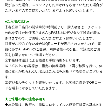
況があった場合、スタッフよりお声がけをさせていただく場合が
ございますのでご協力いただけますようお願いいたします。
■ご入場の流れ■
①各公演日当日の開場時間2時間前より、購入者さま・チケット
分配を受けた同伴者さまのAnyPASS上にデジタル問診票が表示
されますので、ご回答いただきますようお願いいたします。
回答がお済みでない場合はQRコードが表示されませんので、事
前に必ずAnyPASSのご登録、同伴者様への分配、問診票のご回
答をお済ませの上ご来場ください。
②非接触体温計による検温と手指消毒を行います。
37.5℃以上のお客様は、指定の待機場所にて再び検温を行い、体
温に変化が見られない場合はご入場をお断りする場合がございま
す。
③デジタルチケットを確認いたします。お客様ご自身でQRコー
ドを端末にかざしていただきます。
★ご来場の際の注意事項★
◆本公演は、政府の「新型コロナウイルス感染症対策の基本的対