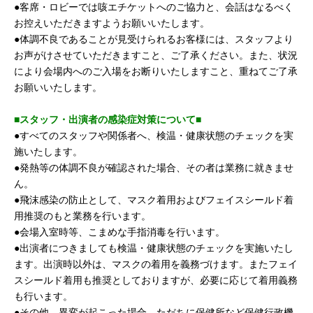
●客席・ロビーでは咳エチケットへのご協力と、会話はなるべく
お控えいただきますようお願いいたします。
●体調不良であることが見受けられるお客様には、スタッフより
お声がけさせていただきますこと、ご了承ください。また、状況
により会場内へのご入場をお断りいたしますこと、重ねてご了承
お願いいたします。
■スタッフ・出演者の感染症対策について■
●すべてのスタッフや関係者へ、検温・健康状態のチェックを実
施いたします。
●発熱等の体調不良が確認された場合、その者は業務に就きませ
ん。
●飛沫感染の防止として、マスク着用およびフェイスシールド着
用推奨のもと業務を行います。
●会場入室時等、こまめな手指消毒を行います。
●出演者につきましても検温・健康状態のチェックを実施いたし
ます。出演時以外は、マスクの着用を義務づけます。またフェイ
スシールド着用も推奨としておりますが、必要に応じて着用義務
も行います。
●その他、異変が起こった場合、ただちに保健所など保健行政機