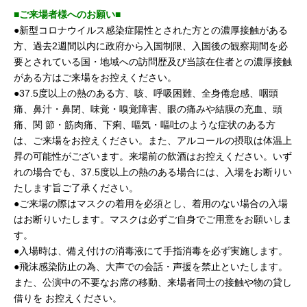
■ご来場者様へのお願い■
●新型コロナウイルス感染症陽性とされた方との濃厚接触がある
方、過去2週間以内に政府から入国制限、入国後の観察期間を必
要とされている国・地域への訪問歴及び当該在住者との濃厚接触
がある方はご来場をお控えください。
●37.5度以上の熱のある方、咳、呼吸困難、全身倦怠感、咽頭
痛、鼻汁・鼻閉、味覚・嗅覚障害、眼の痛みや結膜の充血、頭
痛、関 節・筋肉痛、下痢、嘔気・嘔吐のような症状のある方
は、ご来場をお控えください。また、アルコールの摂取は体温上
昇の可能性がございます。来場前の飲酒はお控えください。いず
れの場合でも、37.5度以上の熱のある場合には、入場をお断りい
たします旨ご了承ください。
●ご来場の際はマスクの着用を必須とし、着用のない場合の入場
はお断りいたします。マスクは必ずご自身でご用意をお願いしま
す。
●入場時は、備え付けの消毒液にて手指消毒を必ず実施します。
●飛沫感染防止の為、大声での会話・声援を禁止といたします。
また、公演中の不要なお席の移動、来場者同士の接触や物の貸し
借りを お控えください。