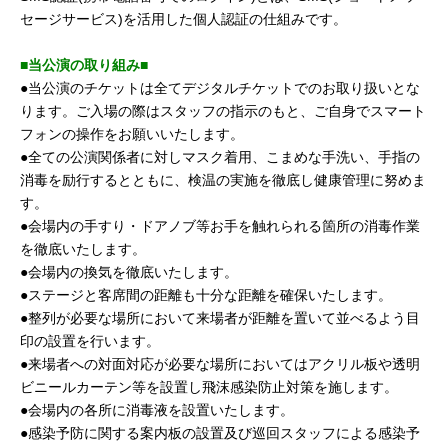
セージサービス)を活用した個人認証の仕組みです。
■当公演の取り組み■
●当公演のチケットは全てデジタルチケットでのお取り扱いとな
ります。ご入場の際はスタッフの指示のもと、ご自身でスマート
フォンの操作をお願いいたします。
●全ての公演関係者に対しマスク着用、こまめな手洗い、手指の
消毒を励行するとともに、検温の実施を徹底し健康管理に努めま
す。
●会場内の手すり・ドアノブ等お手を触れられる箇所の消毒作業
を徹底いたします。
●会場内の換気を徹底いたします。
●ステージと客席間の距離も十分な距離を確保いたします。
●整列が必要な場所において来場者が距離を置いて並べるよう目
印の設置を行います。
●来場者への対面対応が必要な場所においてはアクリル板や透明
ビニールカーテン等を設置し飛沫感染防止対策を施します。
●会場内の各所に消毒液を設置いたします。
●感染予防に関する案内板の設置及び巡回スタッフによる感染予