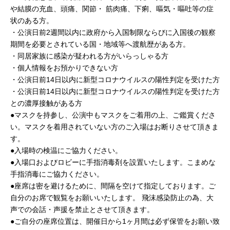
や結膜の充血、頭痛、関節・ 筋肉痛、下痢、嘔気・嘔吐等の症
状のある方。
・公演日前2週間以内に政府から入国制限ならびに入国後の観察
期間を必要とされている国・地域等へ渡航歴がある方。
・同居家族に感染が疑われる方がいらっしゃる方
・個人情報をお預かりできない方
・公演日前14日以内に新型コロナウイルスの陽性判定を受けた方
・公演日前14日以内に新型コロナウイルスの陽性判定を受けた方
との濃厚接触がある方
●マスクを持参し、公演中もマスクをご着用の上、ご鑑賞くださ
い。マスクを着用されていない方のご入場はお断りさせて頂きま
す。
●入場時の検温にご協力ください。
●入場口およびロビーに手指消毒剤を設置いたします。こまめな
手指消毒にご協力ください。
●座席は密を避けるために、間隔を空けて指定しております。ご
自分のお席で観覧をお願いいたします。 飛沫感染防止の為、大
声での会話・声援を禁止とさせて頂きます。
●ご自分の座席位置は、開催日から1ヶ月間は必ず保管をお願い致