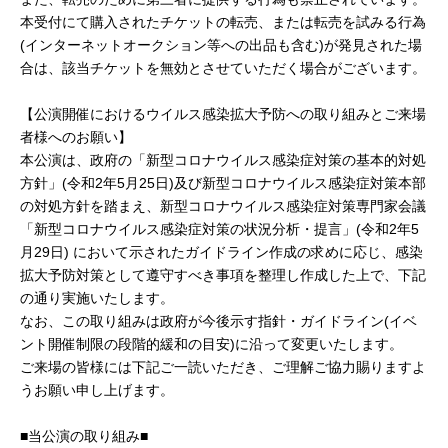
本受付にて購入されたチケットの転売、または転売を試みる行為
(インターネットオークション等への出品も含む)が発見された場
合は、該当チケットを無効とさせていただく場合がございます。
【公演開催におけるウイルス感染拡大予防への取り組みとご来場
者様へのお願い】
本公演は、政府の「新型コロナウイルス感染症対策の基本的対処
方針」(令和2年5月25日)及び新型コロナウイルス感染症対策本部
の対処方針を踏まえ、新型コロナウイルス感染症対策専門家会議
「新型コロナウイルス感染症対策の状況分析・提言」(令和2年5
月29日) において示されたガイドライン作成の求めに応じ、感染
拡大予防対策として遵守すべき事項を整理し作成した上で、下記
の通り実施いたします。
なお、この取り組みは政府が今後示す指針・ガイドライン(イベ
ント開催制限の段階的緩和の目安)に沿って変更いたします。
ご来場の皆様には下記ご一読いただき、ご理解ご協力賜りますよ
うお願い申し上げます。
■当公演の取り組み■