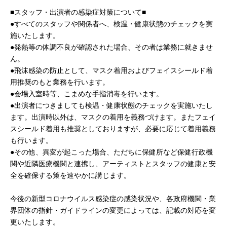
■スタッフ・出演者の感染症対策について■
●すべてのスタッフや関係者へ、検温・健康状態のチェックを実
施いたします。
●発熱等の体調不良が確認された場合、その者は業務に就きませ
ん。
●飛沫感染の防止として、マスク着用およびフェイスシールド着
用推奨のもと業務を行います。
●会場入室時等、こまめな手指消毒を行います。
●出演者につきましても検温・健康状態のチェックを実施いたし
ます。出演時以外は、マスクの着用を義務づけます。またフェイ
スシールド着用も推奨としておりますが、必要に応じて着用義務
も行います。
●その他、異変が起こった場合、ただちに保健所など保健行政機
関や近隣医療機関と連携し、アーティストとスタッフの健康と安
全を確保する策を速やかに講じます。
今後の新型コロナウイルス感染症の感染状況や、各政府機関・業
界団体の指針・ガイドラインの変更によっては、記載の対応を変
更いたします。