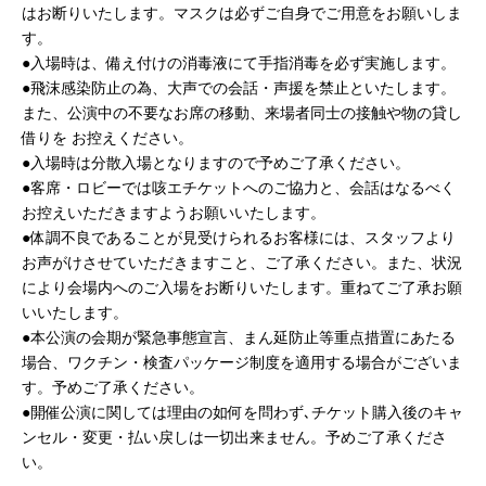
はお断りいたします。マスクは必ずご自身でご用意をお願いしま
す。
●入場時は、備え付けの消毒液にて手指消毒を必ず実施します。
●飛沫感染防止の為、大声での会話・声援を禁止といたします。
また、公演中の不要なお席の移動、来場者同士の接触や物の貸し
借りを お控えください。
●入場時は分散入場となりますので予めご了承ください。
●客席・ロビーでは咳エチケットへのご協力と、会話はなるべく
お控えいただきますようお願いいたします。
●体調不良であることが見受けられるお客様には、スタッフより
お声がけさせていただきますこと、ご了承ください。また、状況
により会場内へのご入場をお断りいたします。重ねてご了承お願
いいたします。
●本公演の会期が緊急事態宣言、まん延防止等重点措置にあたる
場合、ワクチン・検査パッケージ制度を適用する場合がございま
す。予めご了承ください。
●開催公演に関しては理由の如何を問わず､チケット購入後のキャ
ンセル・変更・払い戻しは一切出来ません。予めご了承くださ
い。