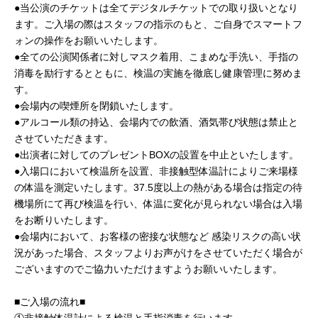
●当公演のチケットは全てデジタルチケットでの取り扱いとなり
ます。ご入場の際はスタッフの指示のもと、ご自身でスマートフ
ォンの操作をお願いいたします。
●全ての公演関係者に対しマスク着用、こまめな手洗い、手指の
消毒を励行するとともに、検温の実施を徹底し健康管理に努めま
す。
●会場内の喫煙所を閉鎖いたします。
●アルコール類の持込、会場内での飲酒、酒気帯び状態は禁止と
させていただきます。
●出演者に対してのプレゼントBOXの設置を中止といたします。
●入場口において検温所を設置、非接触型体温計によりご来場様
の体温を測定いたします。37.5度以上の熱がある場合は指定の待
機場所にて再び検温を行い、体温に変化が見られない場合は入場
をお断りいたします。
●会場内において、お客様の密接な状態など 感染リスクの高い状
況があった場合、スタッフよりお声がけをさせていただく場合が
ございますのでご協力いただけますようお願いいたします。
■ご入場の流れ■