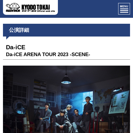
公演詳細
Da-iCE
Da-iCE ARENA TOUR 2023 -SCENE-