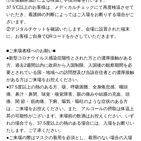
①非接触体温計による検温と手指消毒を行います。
37.5℃以上のお客様は、メディカルチェックにて再度検温させて
いただき、看護師の判断によってはご入場をお断りする場合がご
ざいます。
②デジタルチケットを確認いたします。会場に設置された端末
に、お客様ご自身でQRコードをかざしていただきます。
■ご来場者様へのお願い■
●新型コロナウイルス感染症陽性とされた方との濃厚接触がある
方、過去2週間以内に政府から入国制限、入国後の観察期間を必
要とされている国・地域への訪問歴及び当該在住者との濃厚接触
がある方はご来場をお控えください。
●37.5度以上の熱のある方、咳、呼吸困難、全身倦怠感、咽頭
痛、鼻汁・鼻閉、味覚・嗅覚障害、眼の痛みや結膜の充血、頭
痛、関 節・ 筋肉痛、下痢、嘔気・嘔吐のような症状のある方
は、ご来場をお控えください。また、アルコールの摂取は体温上
昇の可能性がございます。来場前の飲酒はお控えください。いず
れの場合でも、37.5度以上の熱のある場合には、入場をお断りい
たします。ご了承ください。
●ご来場の際はマスクの着用を必須とし、着用のない場合の入場