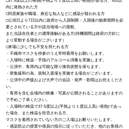
□37.5度以上の発熱(平熱より１度以上高い発熱)がある方、5日以
内に発熱された方
□同居家族や職場、身近な知人などに感染が疑われる方
□公演日より7日以内に政府から入国制限・入国後の観察期間を必
要とされている方や該当地域への渡航、
また当該在住者との濃厚接触がある方(待機期間は政府の方針に
より変動する場合がございます）
□来場に少しでも不安を持たれる方
・不織布マスクを持参のうえ常時着用をお願いします。
・入場時に検温・手指のアルコール消毒を実施します。
・公演中、客席内は可能な限り換気状態を保ちます。
・密集緩和の為、規制入退場を実施する場合がございます。
・公演中の声援および大声での会話・発声・歌唱はお控えくださ
い。
・客席を含む会場内の映像・写真が公開されることがありますの
で予めご了承ください。
・入場時の検温で37.5度以上(平熱より１度以上高い発熱)であっ
た場合、また検温を拒否される方、
マスクを着用されていない方のご入場はお断りいたします。
・感染防止の措置や係員の指示に従っていただき、他のお客様の