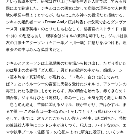
という仮説を立て、研究は作り上げた薬を生きた人間で試してみる段
階にまで到達した。ジキルはこの研究に対して病院の理事会で人体実
験の承諾を得ようとするが、彼らはこれを神への冒涜だと拒絶する。
ジキルの婚約者エマ（Dream Ami／桜井玲香）の父親であるダンヴァ
ース卿（栗原英雄）のとりなしもむなしく、秘書官のストライド（畠
中 洋）の思惑もあり、理事会はジキルの要請を却下した。ジキルは親
友の弁護士アターソン（石井一孝／上川一哉）に怒りをぶつける。理
事会の連中はみんな偽善者だと。
ジキルとアターソンは上流階級の社交場から抜け出し、たどり着いた
のは場末の売春宿「どん底」。男どもの歓声の中から、娼婦ルーシー
（笹本玲奈／真彩希帆）が現れる。「（私を）自分で試してみれ
ば？」というルーシーの言葉に天啓を受けたジキルは、アターソンの
再三にわたる忠告にもかかわらず、薬の調合を始める。赤くきらめく
調合液。ジキルはひとり乾杯し、飲み干した。全身を貫く激しい痛み
―息も絶え絶え、苦痛に悶えるジキル。腰が曲がり、声はかすれ、ま
るで獣 — この反応は一体何なのか！そしてとうとう現れたハイド。
そして、街では、次々とむごたらしい殺人が発生。謎に満ちた、恐怖
の連続殺人事件にロンドン中が凍りつく。犯人は、ハイドなのか。エ
マや執事プール（佐藤 誓）の心配をよそに研究に没頭していくジキ