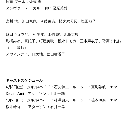
執事 プール：佐藤 誓
ダンヴァース ・カルー 卿：栗原英雄
宮川 浩、川口竜也、伊藤俊彦、松之木天辺、塩田朋子
麻田キョウヤ、岡 施孜、上條 駿、川島大典
彩橋みゆ、真記子、町屋美咲、松永トモカ、三木麻衣子、玲実くれあ
（五十音順）
スウィング：川口大地、舩山智香子
キャストスケジュール
4月8日(土) ジキル/ハイド：石丸幹二 ルーシー：真彩希帆 エマ：
Dream Ami アタ―ソン：上川一哉
4月9日(日) ジキル/ハイド：柿澤勇人 ルーシー：笹本玲奈 エマ：
桜井玲香 アターソン：石井一孝