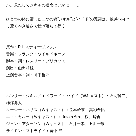
ル。果たしてジキルの運命はいかに……。
ひとつの体に宿った二つの魂“ジキル”と“ハイド”の死闘は、破滅へ向け
て驚くべき速さで転げ落ちて行く……
原作：R.L.スティーヴンソン
音楽：フランク・ワイルドホーン
脚本・詞：レスリー・ブリカッス
演出：山田和也
上演台本・詞：髙平哲郎
ヘンリー・ジキル／エドワード・ ハイド（Wキャスト）：石丸幹二、
柿澤勇人
ルーシー・ハリス（Ｗキャスト）：笹本玲奈、真彩希帆
エマ・カルー（Ｗキャスト）：Dream Ami、桜井玲香
ジョン・アターソン（Wキャスト）石井一孝、上川一哉
サイモン・ストライド：畠中 洋