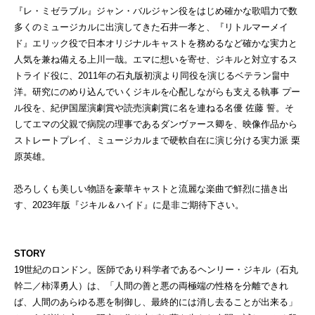
『レ・ミゼラブル』ジャン・バルジャン役をはじめ確かな歌唱力で数
多くのミュージカルに出演してきた石井一孝と、『リトルマーメイ
ド』エリック役で日本オリジナルキャストを務めるなど確かな実力と
人気を兼ね備える上川一哉。エマに想いを寄せ、ジキルと対立するス
トライド役に、2011年の石丸版初演より同役を演じるベテラン畠中
洋。研究にのめり込んでいくジキルを心配しながらも支える執事 プー
ル役を、紀伊国屋演劇賞や読売演劇賞に名を連ねる名優 佐藤 誓。そ
してエマの父親で病院の理事であるダンヴァース卿を、映像作品から
ストレートプレイ、ミュージカルまで硬軟自在に演じ分ける実力派 栗
原英雄。
恐ろしくも美しい物語を豪華キャストと流麗な楽曲で鮮烈に描き出
す、2023年版『ジキル＆ハイド』に是非ご期待下さい。
STORY
19世紀のロンドン。医師であり科学者であるヘンリー・ジキル（石丸
幹二／柿澤勇人）は、「人間の善と悪の両極端の性格を分離できれ
ば、人間のあらゆる悪を制御し、最終的には消し去ることが出来る」