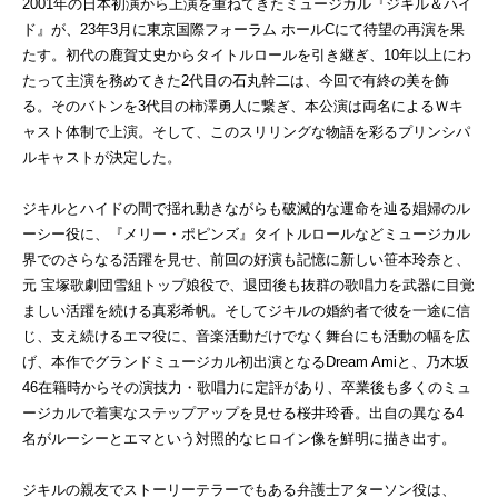
2001年の日本初演から上演を重ねてきたミュージカル『ジキル＆ハイ
ド』が、23年3月に東京国際フォーラム ホールCにて待望の再演を果
たす。初代の鹿賀丈史からタイトルロールを引き継ぎ、10年以上にわ
たって主演を務めてきた2代目の石丸幹二は、今回で有終の美を飾
る。そのバトンを3代目の柿澤勇人に繋ぎ、本公演は両名によるＷキ
ャスト体制で上演。そして、このスリリングな物語を彩るプリンシパ
ルキャストが決定した。
ジキルとハイドの間で揺れ動きながらも破滅的な運命を辿る娼婦のル
ーシー役に、『メリー・ポピンズ』タイトルロールなどミュージカル
界でのさらなる活躍を見せ、前回の好演も記憶に新しい笹本玲奈と、
元 宝塚歌劇団雪組トップ娘役で、退団後も抜群の歌唱力を武器に目覚
ましい活躍を続ける真彩希帆。そしてジキルの婚約者で彼を一途に信
じ、支え続けるエマ役に、音楽活動だけでなく舞台にも活動の幅を広
げ、本作でグランドミュージカル初出演となるDream Amiと、乃木坂
46在籍時からその演技力・歌唱力に定評があり、卒業後も多くのミュ
ージカルで着実なステップアップを見せる桜井玲香。出自の異なる4
名がルーシーとエマという対照的なヒロイン像を鮮明に描き出す。
ジキルの親友でストーリーテラーでもある弁護士アターソン役は、