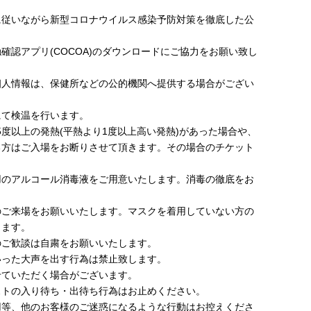
に従いながら新型コロナウイルス感染予防対策を徹底した公
確認アプリ(COCOA)のダウンロードにご協力をお願い致し
個人情報は、保健所などの公的機関へ提供する場合がござい
にて検温を行います。
5度以上の発熱(平熱より1度以上高い発熱)があった場合や、
る方はご入場をお断りさせて頂きます。その場合のチケット
。
用のアルコール消毒液をご用意いたします。消毒の徹底をお
のご来場をお願いいたします。マスクを着用していない方の
きます。
のご歓談は自粛をお願いいたします。
いった大声を出す行為は禁止致します。
せていただく場合がございます。
ストの入り待ち・出待ち行為はお止めください。
用等、他のお客様のご迷惑になるような行動はお控えくださ