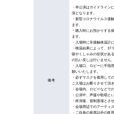
・本公演はガイドライン
演となります。
・新型コロナウイルス接触
ます。
・購入時にお預かりする
ます。
・入場時に非接触体温計
・検温結果によって、37.
咳やくしゃみの症状があ
の払い戻しは行いません
・入場口、ロビーに手指
願いいたします。
・必ずマスクを着用して
備考
ご入場はお断りさせて頂
・会場内、ロビーなどで
・公演中、声援や歌唱と
・終演後、規制退場とさ
・会場周辺でのアーティ
・ご自身の座席以外の使