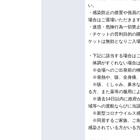
い。
・感染防止の措置や係員
場合はご退場いただきま
・迷惑・危険行為一切禁
・チケットの営利目的の
ケットは無効となりご入
・下記に該当する場合は
体調がすぐれない場合は
※会場へのご出発前の検温
※発熱や、咳、全身痛、
※咳、くしゃみ、鼻水な
る方、また薬等の服用に
※過去14日以内に政府
域等への渡航ならびに当
※新型コロナウイルス感
※同居するご家族、ご友
感染されている方がいる