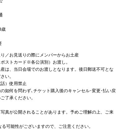
公
通
3歳
要
送り／お見送りの際にメンバーからお土産
りポストカード※各公演別）お渡し。
土産は、当日会場でのお渡しとなります。後日郵送不可とな
ださい。
電話）使用禁止
の如何を問わず､チケット購入後のキャンセル･変更･払い戻
めご了承ください。
・写真が公開されることがあります。予めご理解の上、ご来
なる可能性がございますので、ご注意ください。