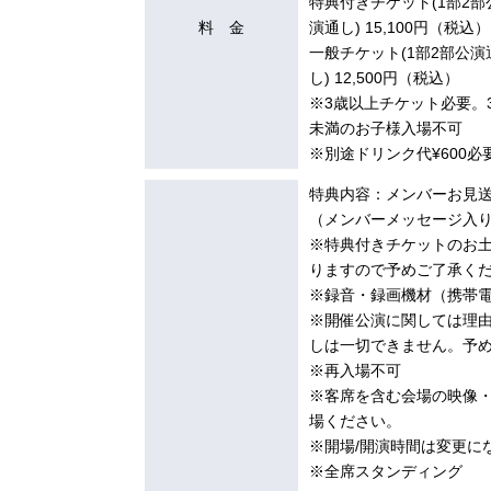
特典付きチケット(1部2部
料 金
演通し) 15,100円（税込）
一般チケット(1部2部公演
し) 12,500円（税込）
※3歳以上チケット必要。
未満のお子様入場不可
※別途ドリンク代¥600必
特典内容：メンバーお見
（メンバーメッセージ入
※特典付きチケットのお
りますので予めご了承く
※録音・録画機材（携帯
※開催公演に関しては理由
しは一切できません。予
※再入場不可
※客席を含む会場の映像
場ください。
※開場/開演時間は変更に
※全席スタンディング