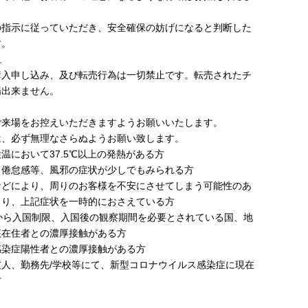
の指示に従っていただき、安全確保の妨げになると判断した
す。
止
購入申し込み、及び転売行為は一切禁止です。転売されたチ
場出来ません。
ご来場をお控えいただきますようお願いいたします。
、必ず無理なさらぬようお願い致します。
において37.5℃以上の発熱がある方
倦怠感等、風邪の症状が少しでもみられる方
どにより、周りのお客様を不安にさせてしまう可能性のあ
より、上記症状を一時的におさえている方
から入国制限、入国後の観察期間を必要とされている国、地
該在住者との濃厚接触がある方
染症陽性者との濃厚接触がある方
人、勤務先/学校等にて、新型コロナウイルス感染症に現在
方