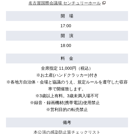
名古屋国際会議場 センチュリーホール
開 場
17:00
開 演
18:00
料 金
全席指定 11,000円（税込）
※お⼟産(ハンドクラッカー)付き
※各地⽅⾃治体・会場と協議のうえ、規定ルールを遵守した収容
率で開催致します。
※3歳以上有料。3歳未満入場不可
※録音・録画機材(携帯電話)使用禁止
※営利目的の転売禁止
備考
本公演の感染防止策チェックリスト