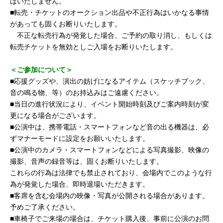
はいたしません。
■転売・チケットのオークション出品や不正行為はいかなる事情
があっても固くお断りいたします。
不正な転売行為が発覚した場合、ご予約の取り消し、もしくは
転売チケットを無効としご入場をお断りいたします。
＜ご参加について＞
■応援グッズや、演出の妨げになるアイテム（スケッチブック、
音の鳴る物、等）のお持込みはご遠慮ください。
■当日の進行状況により、イベント開始時刻及びご案内時刻が変
更になる場合がございます。
■公演中は、携帯電話・スマートフォンなど音の出る機器は、必
ずマナーモードに設定をお願いいたします。
■公演中のカメラ・スマートフォンなどによる写真撮影、映像の
撮影、音声の録音等は、固くお断りいたします。
これらの行為は法律でも禁止されており、会場内でこのような行
為が発覚した場合、即時退場いただきます。
■客席を含む会場内の映像・写真が公開される場合があります。
予めご了承ください。
■車椅子でご来場の場合は、チケット購入後、事前に公演のお問