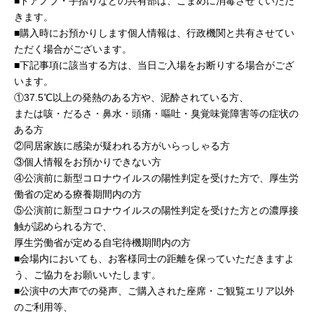
■ドアノブ・手摺りなどの共有部は、こまめに消毒させていただ
きます。
■購入時にお預かりします個人情報は、行政機関と共有させてい
ただく場合がございます。
■下記事項に該当する方は、当日ご入場をお断りする場合がござ
います。
①37.5℃以上の発熱のある方や、泥酔されている方、
または咳・だるさ・鼻水・頭痛・嘔吐・臭覚味覚障害等の症状の
ある方
②同居家族に感染が疑われる方がいらっしゃる方
③個人情報をお預かりできない方
④公演前に新型コロナウイルスの陽性判定を受けた方で、厚生労
働省の定める療養期間内の方
⑤公演前に新型コロナウイルスの陽性判定を受けた方との濃厚接
触が認められる方で、
厚生労働省が定める自宅待機期間内の方
■会場内においても、お客様同士の距離を保っていただきますよ
う、ご協力をお願いいたします。
■公演中の大声での発声、ご購入された座席・ご観覧エリア以外
のご利用等、