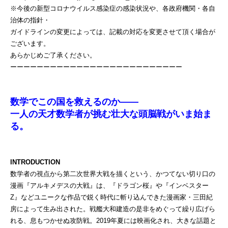
※今後の新型コロナウイルス感染症の感染状況や、各政府機関・各自
治体の指針・
ガイドラインの変更によっては、記載の対応を変更させて頂く場合が
ございます。
あらかじめご了承ください。
ーーーーーーーーーーーーーーーーーーーーーーーーーー
数学でこの国を救えるのか――
一人の天才数学者が挑む壮大な頭脳戦がいま始ま
る。
INTRODUCTION
数学者の視点から第二次世界大戦を描くという、かつてない切り口の
漫画『アルキメデスの大戦』は、『ドラゴン桜』や『インベスター
Z』などユニークな作品で鋭く時代に斬り込んできた漫画家・三田紀
房によって生み出された。戦艦大和建造の是非をめぐって繰り広げら
れる、息もつかせぬ攻防戦。2019年夏には映画化され、大きな話題と