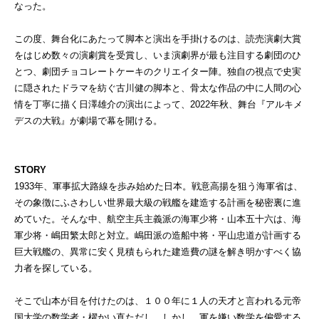
なった。
この度、舞台化にあたって脚本と演出を手掛けるのは、読売演劇大賞
をはじめ数々の演劇賞を受賞し、いま演劇界が最も注目する劇団のひ
とつ、劇団チョコレートケーキのクリエイター陣。独自の視点で史実
に隠されたドラマを紡ぐ古川健の脚本と、骨太な作品の中に人間の心
情を丁寧に描く日澤雄介の演出によって、2022年秋、舞台『アルキメ
デスの大戦』が劇場で幕を開ける。
STORY
1933年、軍事拡大路線を歩み始めた日本。戦意高揚を狙う海軍省は、
その象徴にふさわしい世界最大級の戦艦を建造する計画を秘密裏に進
めていた。そんな中、航空主兵主義派の海軍少将・山本五十六は、海
軍少将・嶋田繁太郎と対立。嶋田派の造船中将・平山忠道が計画する
巨大戦艦の、異常に安く見積もられた建造費の謎を解き明かすべく協
力者を探している。
そこで山本が目を付けたのは、１００年に１人の天才と言われる元帝
国大学の数学者・櫂かい直ただし。しかし、軍を嫌い数学を偏愛する