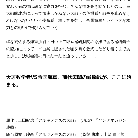
変わり者の櫂は頑なに協力を拒む。そんな櫂を突き動かしたのは、巨
大戦艦建造によって加速しかねない大戦への危機感と戦争を止めなけ
ればならないという使命感。櫂は意を翻し、帝国海軍という巨大な権
力との戦いに飛び込んでいく。
櫂を補佐する海軍少尉・田中正二郎や尾崎財閥の令嬢である尾崎鏡子
の協力によって、平山案に隠された嘘を暴く数式にたどり着くまであ
と少し。決戦会議の日は刻一刻と迫っている――。
天才数学者VS帝国海軍、前代未聞の頭脳戦が、ここに始
まる。
原作：三田紀房『アルキメデスの大戦』（講談社「ヤングマガジン」
連載）
舞台原案：映画「アルキメデスの大戦」（監督 脚本：山崎 貴／製