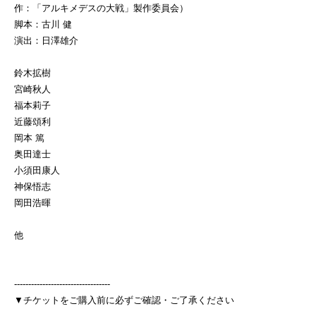
作：「アルキメデスの大戦」製作委員会）
脚本：古川 健
演出：日澤雄介
鈴木拡樹
宮崎秋人
福本莉子
近藤頌利
岡本 篤
奥田達士
小須田康人
神保悟志
岡田浩暉
他
----------------------------------
▼チケットをご購入前に必ずご確認・ご了承ください