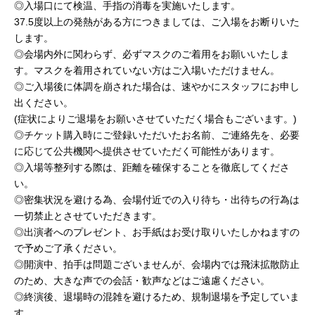
◎入場口にて検温、手指の消毒を実施いたします。
37.5度以上の発熱がある方につきましては、ご入場をお断りいた
します。
◎会場内外に関わらず、必ずマスクのご着用をお願いいたしま
す。マスクを着用されていない方はご入場いただけません。
◎ご入場後に体調を崩された場合は、速やかにスタッフにお申し
出ください。
(症状によりご退場をお願いさせていただく場合もございます。)
◎チケット購入時にご登録いただいたお名前、ご連絡先を、必要
に応じて公共機関へ提供させていただく可能性があります。
◎入場等整列する際は、距離を確保することを徹底してくださ
い。
◎密集状況を避ける為、会場付近での入り待ち・出待ちの行為は
一切禁止とさせていただきます。
◎出演者へのプレゼント、お手紙はお受け取りいたしかねますの
で予めご了承ください。
◎開演中、拍手は問題ございませんが、会場内では飛沫拡散防止
のため、大きな声での会話・歓声などはご遠慮ください。
◎終演後、退場時の混雑を避けるため、規制退場を予定していま
す。