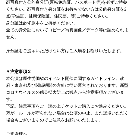
顔写真付き公的身分証(運転免許証、パスポート等)を必ずご持参
ください。顔写真付き身分証をお持ちでない方は公的身分証を2
点(学生証、健康保険証、住民票、等)ご持参ください。
身分証は必ず原本をご持参ください。
全ての身分証においてコピー／写真画像／データ等は認められま
せん。
身分証をご提示いただけない方はご入場をお断りいたします。
▼注意事項２
本公演は厚生労働省のイベント開催に関するガイドライン、政
府・東京都及び関係機関の方針に従い運営されております。新型
コロナウイルスの感染拡大防止の観点から注意事項がございま
す。
下記、注意事項をご一読の上チケットご購入にお進みください。
万が一ルールが守られない場合は公演の中止、また退場いただく
場合もございますのでご注意をお願いいたします。
ご来場様へ