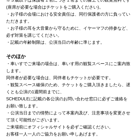
※３歳以下は保護者１名につき１名までの膝上での観覧無料です
(座席が必要な場合はチケットをご購入ください)。
・お子様の会場における安全責任は、同行保護者の方に負ってい
ただきます。
・お子様の耳を大音量から守るために、イヤーマフの持参など、
必ず対策を講じてください。
・記載の年齢制限は、公演当日の年齢に準じます。
そのほか
・車いすでご来場の場合は、車いす用の観覧スペースにご案内致
します。
同伴者が必要な場合は、同伴者もチケットが必要です。
・観覧スペース確保のため、チケットをご購入頂きましたら、遅
くとも公演の1週間前までに、
SCHEDULEに記載の各公演のお問い合わせ窓口に必ずご連絡を
お願い致します。
・公演当日までの情勢によって本案内及び、注意事項を変更させ
て頂く可能性がございます。
ご来場前にオフィシャルサイトを必ずご確認ください。
お客様一人一人のご協力をお願い申しあげます。