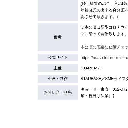
(膝上観覧の場合、入場時
年齢確認の出来る身分証
認させて頂きます。)
※本公演は新型コロナウ
ンに沿って開催致します
備考
本公演の感染防止策チェ
公式サイト
https://maco.futureartist.n
主催
STARBASE
企画・制作
STARBASE／SMEライ
キョードー東海 052-972-7
お問い合わせ先
曜・祝日は休業）】