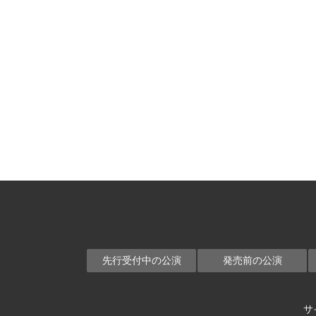
先行受付中の公演
発売前の公演
サ