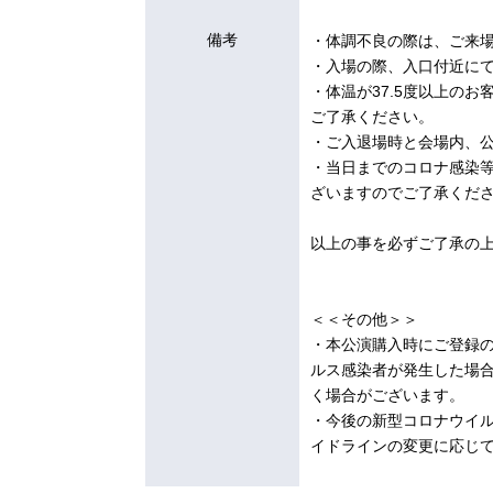
備考
・体調不良の際は、ご来
・入場の際、入口付近に
・体温が37.5度以上の
ご了承ください。
・ご入退場時と会場内、
・当日までのコロナ感染
ざいますのでご了承くだ
以上の事を必ずご了承の
＜＜その他＞＞
・本公演購入時にご登録
ルス感染者が発生した場
く場合がございます。
・今後の新型コロナウイ
イドラインの変更に応じ