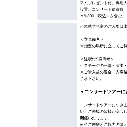
アムプレゼント付、専用
設置、コンサート鑑賞費
￥9,800（税込）を含む。
※未就学児童のご入場は
＜立見備考＞
※指定の場所に立ってご
＜注釈付S席備考＞
※ステージの一部・演出
※ご購入後の返金・入場
了承下さい。
▼コンサートツアーに
コンサートツアーにつき
い、ご来場の皆様が安心
開催いたします。
何卒ご理解とご協力のほ