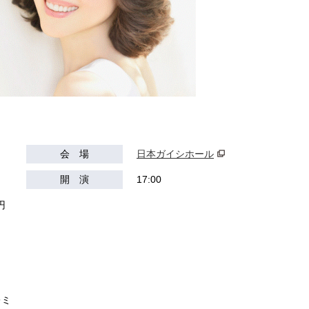
会 場
日本ガイシホール
開 演
17:00
円
）
レミ