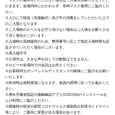
だきます。会場内外にかかわらず、常時マスク着用にご協力くだ
さい。
※入口にて検温（非接触式）及び手の消毒をしていただいた上で
のご入場となります。
※ご入場時のルールをお守り頂けない場合はご入場をお断りさせ
て頂く場合がございます。
※入場時の混雑緩和のため、整理番号に応じて指定入場時間を設
定させていただく場合がございます。
※再入場不可
※公演中は、大きな声を出しての観覧はできません。
※ロビーや会場内での会話はお控えください。
※お客様同士のソーシャルディスタンスの確保にご協力をお願い
いたします。
※終演時は規制退場になります。係員の誘導に従ってお進みくだ
さい。
※厚生労働省指定の接触確認アプリ(COCOA)のインストールお
よび利用にご協力ください。
※開催時の状況や新型コロナウイルス感染防止対策ガイドライン
等により、ご案内に変更が出る場合があります。