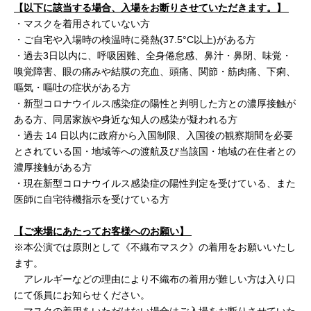
【以下に該当する場合、入場をお断りさせていただきます。】
・マスクを着用されていない方
・ご自宅や入場時の検温時に発熱(37.5°C以上)がある方
・過去3日以内に、呼吸困難、全身倦怠感、鼻汁・鼻閉、味覚・
嗅覚障害、眼の痛みや結膜の充血、頭痛、関節・筋肉痛、下痢、
嘔気・嘔吐の症状がある方
・新型コロナウイルス感染症の陽性と判明した方との濃厚接触が
ある方、同居家族や身近な知人の感染が疑われる方
・過去 14 日以内に政府から入国制限、入国後の観察期間を必要
とされている国・地域等への渡航及び当該国・地域の在住者との
濃厚接触がある方
・現在新型コロナウイルス感染症の陽性判定を受けている、また
医師に自宅待機指示を受けている方
【ご来場にあたってお客様へのお願い】
※本公演では原則として《不織布マスク》の着用をお願いいたし
ます。
アレルギーなどの理由により不織布の着用が難しい方は入り口
にて係員にお知らせください。
マスクの着用をいただけない場合はご入場をお断りさせていた