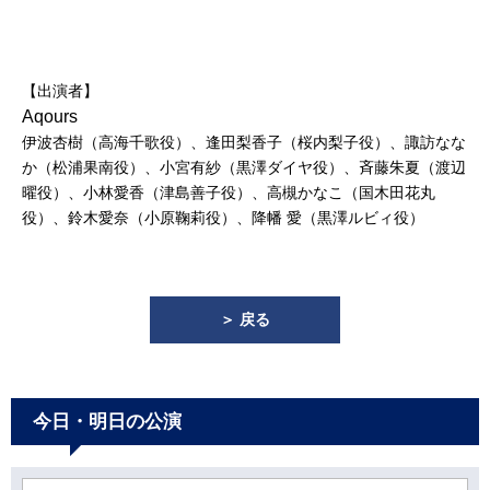
【出演者】
Aqours
伊波杏樹（高海千歌役）、逢田梨香子（桜内梨子役）、諏訪なな
か（松浦果南役）、小宮有紗（黒澤ダイヤ役）、斉藤朱夏（渡辺
曜役）、小林愛香（津島善子役）、高槻かなこ（国木田花丸
役）、鈴木愛奈（小原鞠莉役）、降幡 愛（黒澤ルビィ役）
＞ 戻る
今日・明日の公演