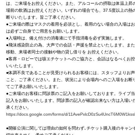
は、ご来場をお控えください。また、アルコールの摂取は体温上昇
場前の飲酒はお控えください。いずれの場合でも、37.5度以上の熱
断りいたします。旨ご了承ください。
●ご来場の際はマスクの着用を必須とし、着用のない場合の入場は
は必ずご自身でご用意をお願いします。
●入場時は、備え付けの消毒液にて手指消毒を必ず実施します。
●飛沫感染防止の為、大声での会話・声援を禁止といたします。ま
移動、来場者同士の接触や物の貸し借りを お控えください。
●客席・ロビーでは咳エチケットへのご協力と、会話はなるべくお
いいたします。
●体調不良であることが見受けられるお客様には、スタッフよりお
こと、ご了承ください。また、状況により会場内へのご入場をお断
てご了承お願いいたします。
●ご来場のお客様に問診票のご記入をお願いしております。ライブ
記入をお願いいたします。問診票の記入が確認出来ない方は入場い
承ください。
https://docs.google.com/forms/d/11AvePxlcD0zSu4UncT6M0W1ks
●開催公演に関しては理由の如何を問わず､チケット購入後のキャン