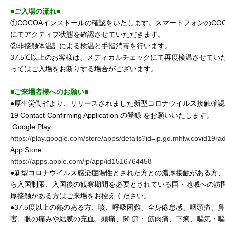
■ご入場の流れ■
①COCOAインストールの確認をいたします。スマートフォンのCO
にてアクティブ状態を確認させていただきます。
②非接触体温計による検温と手指消毒を行います。
37.5℃以上のお客様は、メディカルチェックにて再度検温させてい
ってはご入場をお断りする場合がございます。
■ご来場者様へのお願い■
●厚生労働省より、リリースされました新型コロナウイルス接触確認アプリ(
19 Contact-Confirming Application の登録 をお願いいたします。
Google Play
https://play.google.com/store/apps/details?id=jp.go.mhlw.covid19ra
App Store
https://apps.apple.com/jp/app/id1516764458
●新型コロナウイルス感染症陽性とされた方との濃厚接触がある方、
ら入国制限、入国後の観察期間を必要とされている国・地域への訪
厚接触がある方はご来場をお控えください。
●37.5度以上の熱のある方、咳、呼吸困難、全身倦怠感、咽頭痛、
害、眼の痛みや結膜の充血、頭痛、関 節・ 筋肉痛、下痢、嘔気・