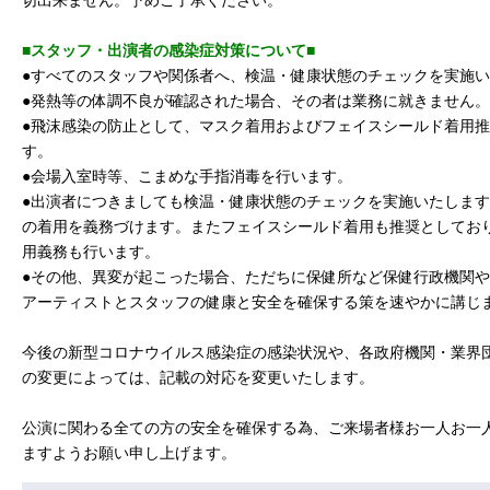
切出来ません。予めご了承ください。
■スタッフ・出演者の感染症対策について■
●すべてのスタッフや関係者へ、検温・健康状態のチェックを実施
●発熱等の体調不良が確認された場合、その者は業務に就きません。
●飛沫感染の防止として、マスク着用およびフェイスシールド着用
す。
●会場入室時等、こまめな手指消毒を行います。
●出演者につきましても検温・健康状態のチェックを実施いたしま
の着用を義務づけます。またフェイスシールド着用も推奨としてお
用義務も行います。
●その他、異変が起こった場合、ただちに保健所など保健行政機関
アーティストとスタッフの健康と安全を確保する策を速やかに講じ
今後の新型コロナウイルス感染症の感染状況や、各政府機関・業界
の変更によっては、記載の対応を変更いたします。
公演に関わる全ての方の安全を確保する為、ご来場者様お一人お一
ますようお願い申し上げます。