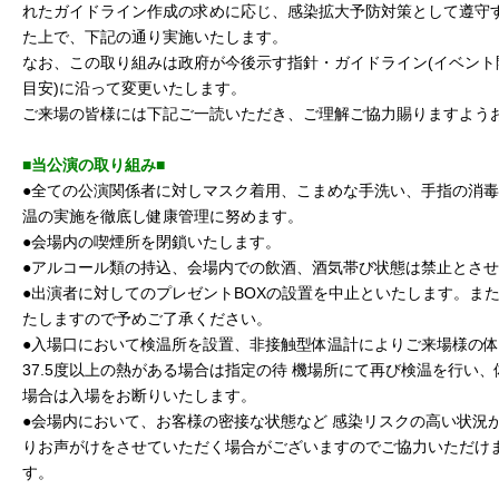
れたガイドライン作成の求めに応じ、感染拡大予防対策として遵守
た上で、下記の通り実施いたします。
なお、この取り組みは政府が今後示す指針・ガイドライン(イベント
目安)に沿って変更いたします。
ご来場の皆様には下記ご一読いただき、ご理解ご協力賜りますよう
■当公演の取り組み■
●全ての公演関係者に対しマスク着用、こまめな手洗い、手指の消
温の実施を徹底し健康管理に努めます。
●会場内の喫煙所を閉鎖いたします。
●アルコール類の持込、会場内での飲酒、酒気帯び状態は禁止とさ
●出演者に対してのプレゼントBOXの設置を中止といたします。ま
たしますので予めご了承ください。
●入場口において検温所を設置、非接触型体温計によりご来場様の
37.5度以上の熱がある場合は指定の待 機場所にて再び検温を行い
場合は入場をお断りいたします。
●会場内において、お客様の密接な状態など 感染リスクの高い状況
りお声がけをさせていただく場合がございますのでご協力いたた
す。