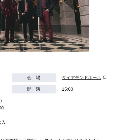
会 場
ダイアモンドホール
開 演
15:00
込）
0
は入