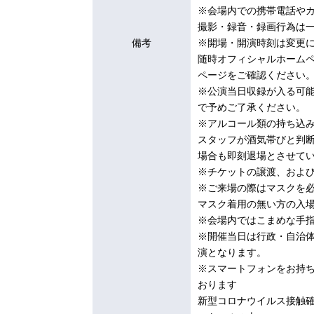
※会場内での携帯電話や
撮影・録音・録画行為は
備考
※開場・開演時刻は変更
随時オフィシャルホーム
ページをご確認ください
※公演当日収録が入る可
で予めご了承ください。
※アルコール類の持ち込
スタッフが酒気帯びと判
場合も即刻退場とさせて
※チケットの譲渡、およ
※ご来場の際はマスクを
マスク着用の無い方の入
※会場内ではこまめな手
※開催当日は行政・自治
演となります。
※スマートフォンをお持
おります
新型コロナウイルス接触確