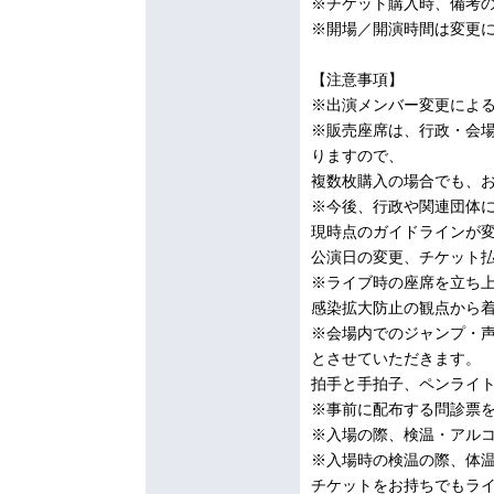
※チケット購入時、備考
※開場／開演時間は変更
【注意事項】
※出演メンバー変更によ
※販売座席は、行政・会
りますので、
複数枚購入の場合でも、
※今後、行政や関連団体
現時点のガイドラインが
公演日の変更、チケット
※ライブ時の座席を立ち
感染拡大防止の観点から
※会場内でのジャンプ・
とさせていただきます。
拍手と手拍子、ペンライ
※事前に配布する問診票
※入場の際、検温・アル
※入場時の検温の際、体温
チケットをお持ちでもラ