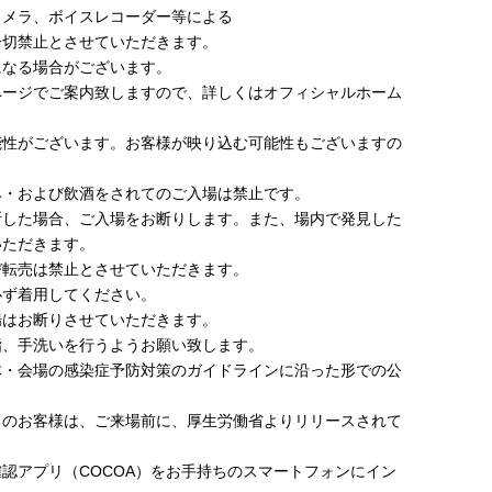
カメラ、ボイスレコーダー等による
一切禁止とさせていただきます。
になる場合がございます。
ページでご案内致しますので、詳しくはオフィシャルホーム
。
能性がございます。お客様が映り込む可能性もございますの
み・および飲酒をされてのご入場は禁止です。
断した場合、ご入場をお断りします。また、場内で発見した
いただきます。
び転売は禁止とさせていただきます。
必ず着用してください。
場はお断りさせていただきます。
指、手洗いを行うようお願い致します。
体・会場の感染症予防対策のガイドラインに沿った形での公
ちのお客様は、ご来場前に、厚生労働省よりリリースされて
認アプリ（COCOA）をお手持ちのスマートフォンにイン