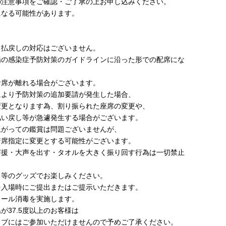
の注意事項をご確認・ご了承の上お申し込みください。
になる可能性があります。
る払戻しの対応はございません。
場の感染症予防対策のガイドラインに沿った形での配席にな
お席が離れる場合がございます。
により予防対策の追加要請が発生した場合、
変更となります為、割り振られた座席の変更や、
払い戻し等が急遽発生する場合がございます。
上がっての鑑賞は問題ございませんが、
着席指定に変更とする可能性がございます。
声援・大声を出す・タオルを大きく振り回す行為は一切禁止
ト等のグッズでお楽しみください。
を入場時にご提出またはご提示いただきます。
コール消毒を実施します。
が37.5度以上のお客様は
イブにはご参加いただけませんので予めご了承ください。