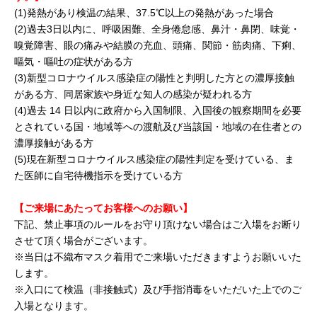
(1)発熱があり検温の結果、37.5℃以上の発熱があった場合
(2)過去3日以内に、呼吸困難、全身倦怠感、鼻汁・鼻閉、味覚・
嗅覚障害、眼の痛みや結膜の充血、頭痛、関節・筋肉痛、下痢、
嘔気・嘔吐の症状がある方
(3)新型コロナウイルス感染症の陽性と判明した方との濃厚接触
がある方、同居家族や身近な知人の感染が疑われる方
(4)過去 14 日以内に政府から入国制限、入国後の観察期間を必要
とされている国・地域等への渡航及び当該国・地域の在住者との
濃厚接触がある方
(5)現在新型コロナウイルス感染症の陽性判定を受けている、ま
た医師に自宅待機指示を受けている方
【ご来場にあたってお客様へのお願い】
下記、禁止事項のルールをお守り頂けない場合はご入場をお断り
させて頂く場合がございます。
※当日は不織布マスク着用でご来場いただきますようお願いいた
します。
※入口にて検温（非接触式）及び手指消毒をいただいた上でのご
入場となります。