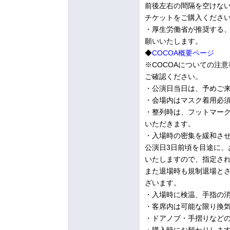
前後左右の間隔を空けな
チケットをご購入くださ
・厚生労働省が推奨する、
願いいたします。
◆
COCOA概要ページ
※COCOAについての注
ご確認ください。
・公演日当日は、予めご
・会場内はマスク着用必
・整列時は、フットマー
いただきます。
・入場時の密集を緩和さ
公演日3日前頃を目途に
いたしますので、指定さ
また退場時も規制退場と
ざいます。
・入場時に検温、手指の
・客席内は可能な限り換
・ドアノブ・手摺りなど