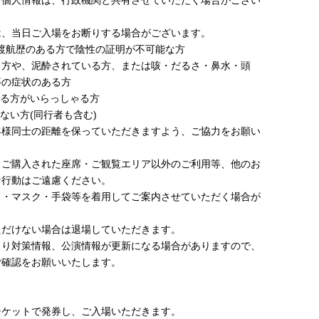
す個人情報は、行政機関と共有させていただく場合がござい
は、当日ご入場をお断りする場合がございます。
外渡航歴のある方で陰性の証明が不可能な方
のある方や、泥酔されている方、または咳・だるさ・鼻水・頭
等の症状のある方
れる方がいらっしゃる方
ない方(同行者も含む)
客様同士の距離を保っていただきますよう、ご協力をお願い
、ご購入された座席・ご観覧エリア以外のご利用等、他のお
な行動はご遠慮ください。
ド・マスク・手袋等を着用してご案内させていただく場合が
ただけない場合は退場していただきます。
より対策情報、公演情報が更新になる場合がありますので、
ご確認をお願いいたします。
チケットで発券し、ご入場いただきます。