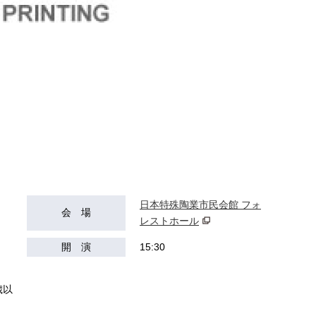
日本特殊陶業市民会館 フォ
会 場
レストホール
開 演
15:30
歳以