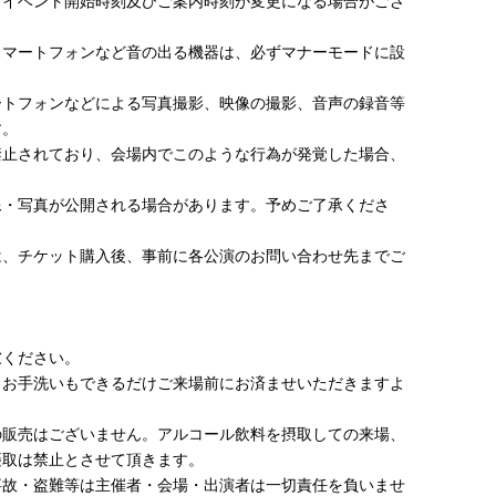
、イベント開始時刻及びご案内時刻が変更になる場合がござ
スマートフォンなど音の出る機器は、必ずマナーモードに設
ートフォンなどによる写真撮影、映像の撮影、音声の録音等
す。
禁止されており、会場内でこのような行為が発覚した場合、
像・写真が公開される場合があります。予めご了承くださ
は、チケット購入後、事前に各公演のお問い合わせ先までご
。
慮ください。
。お手洗いもできるだけご来場前にお済ませいただきますよ
の販売はございません。アルコール飲料を摂取しての来場、
摂取は禁止とさせて頂きます。
事故・盗難等は主催者・会場・出演者は一切責任を負いませ