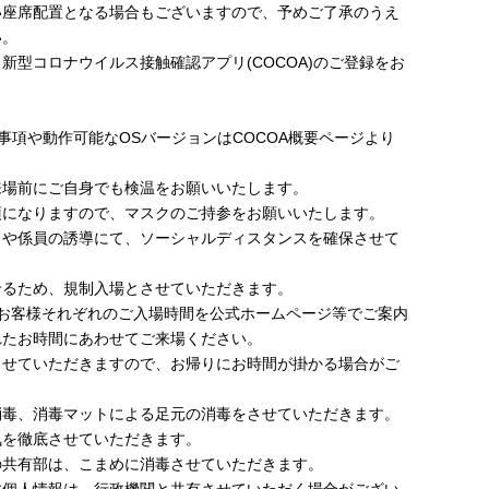
い座席配置となる場合もございますので、予めご了承のうえ
い。
新型コロナウイルス接触確認アプリ(COCOA)のご登録をお
意事項や動作可能なOSバージョンはCOCOA概要ページより
来場前にご自身でも検温をお願いいたします。
須になりますので、マスクのご持参をお願いいたします。
クや係員の誘導にて、ソーシャルディスタンスを確保させて
せるため、規制入場とさせていただきます。
、お客様それぞれのご入場時間を公式ホームページ等でご案内
れたお時間にあわせてご来場ください。
させていただきますので、お帰りにお時間が掛かる場合がご
消毒、消毒マットによる足元の消毒をさせていただきます。
気を徹底させていただきます。
の共有部は、こまめに消毒させていただきます。