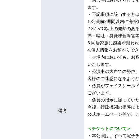
・購入時にお預かりしま
ます。
・下記事項に該当する方
1.公演前2週間以内に海
2.37.5°C以上の発熱
痛・嘔吐・臭覚味覚障害
3.同居家族に感染が疑わ
4.個人情報をお預かりでき
・会場内においても、お
いたします。
・公演中の大声での発声
客様のご迷惑になるよう
・係員がフェイスシール
ございます。
・係員の指示に従ってい
今後、行政機関の指導に
備考
公式ホームページ等で、
＜チケットについて＞
・本公演は、すべて電子