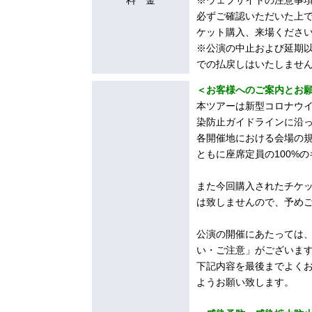
料 金
※ウェブサイトの注意事
必ずご確認いただいた上
ケット購入、来場くださ
※公演の中止および延期
での払戻しはいたしませ
＜お客様へのご案内とお
本ツアーは新型コロナウ
染防止ガイドラインに沿
各開催地における会場の
ともに座席定員の100%
また今回購入されたチケ
は致しませんので、予め
公演の開催にあたっては
い・ご注意」がございま
下記内容を最後までよく
ようお願い致します。