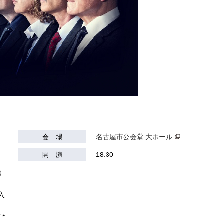
会 場
名古屋市公会堂 大ホール
開 演
18:30
込）
）
入