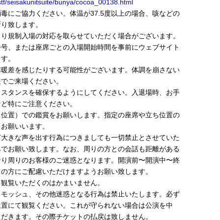
stf/seisakunitsuite/bunya/cocoa_00138.html
毒にご協力ください。体温が37.5度以上の場合、咳などの
断り致します。
より規制入場の対応を取らせていただく場合がございます。
番号、または座席ごとの入場開始時間を事前にウェブサイト
ます。
寒暖差を感じたりする可能性がございます。体調を崩さない
装でご来場ください。
ィスタンスを確保するようにしてください。入退場時、お手
など特にご注意ください。
ち位置）での鑑賞をお願いします。指定の座席や立ち位置の
うお願いいます。
ど大きな声を出す行為につきましても一切禁止とさせていた
みでお願い致します。なお、周りの方との会話も距離がある
なり周りのお客様のご迷惑となります。開演前〜開演中〜終
りの方にご配慮いただけますようお願い致します。
て観覧いただくのはかまいません。
、モッシュ、その他迷惑となる行為は禁止いたします。必ず
位置にて観覧ください。これが守られない場合は公演を中
ただきます。その際チケットの払戻は致しません。