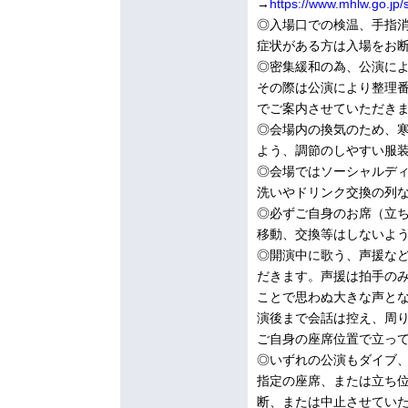
→
https://www.mhlw.go.jp/
◎入場口での検温、手指消
症状がある方は入場をお
◎密集緩和の為、公演に
その際は公演により整理
でご案内させていただき
◎会場内の換気のため、
よう、調節のしやすい服
◎会場ではソーシャルデ
洗いやドリンク交換の列
◎必ずご自身のお席（立
移動、交換等はしないよ
◎開演中に歌う、声援な
だきます。声援は拍手の
ことで思わぬ大きな声と
演後まで会話は控え、周
ご自身の座席位置で立っ
◎いずれの公演もダイブ
指定の座席、または立ち
断、または中止させてい