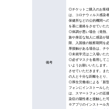
◎チケットご購入のお客
は、コロナウィルス感染
保健所などの公的機関へ
を基に連絡をさせていた
◎体調が悪い場合（発熱
族や身近な知人に感染が疑
限、入国後の観察期間を
厚接触がある場合は、チ
◎未就学児はご入場いた
◎必ずマスクを着用して
備考
いようお願いいたします
させていただきます。ま
の人と十分な距離をとり
◎厚生労働省による「新型
フォンにインストールし
は、スマートフォンの近接通
染症の陽性者と接触した
※アプリのインストール