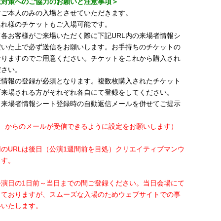
止対策へのご協力のお願いと注意事項＞
方ご本人のみの入場とさせていただきます。
連れ様のチケットもご入場可能です。
各お客様がご来場いただく際に下記URL内の来場者情報シ
だいた上で必ず送信をお願いします。お手持ちのチケットの
なりますのでご用意ください。チケットをこれから購入され
ださい。
様情報の登録が必須となります。複数枚購入されたチケット
ず来場される方がそれぞれ各自にて登録をしてください。
と来場者情報シート登録時の自動返信メールを併せてご提示
.com からのメールが受信できるように設定をお願いします）
のURLは後日（公演1週間前を目処）クリエイティブマンウ
ます。
公演日の1日前～当日までの間ご登録ください。当日会場にて
しておりますが、スムーズな入場のためウェブサイトでの事
いいたします。