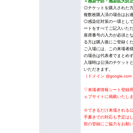
＜感染予防・感染拡大防
◎チケットを購入された
複数枚購入済の場合はお
◎感染症対策の一環として
ートをすべてご記入いた
座席番号の入力が必須と
る方は購入後にご登録く
ご入場には、この来場者
の場合は代表者でまとめ
入場時は公演のチケット
いただきます。
（ドメイン
@google
▽来場者情報シート登録用
ェブサイトに掲載いたし
※できるだけ来場される
手書きでの対応も予定は
前の登録にご協力をお願