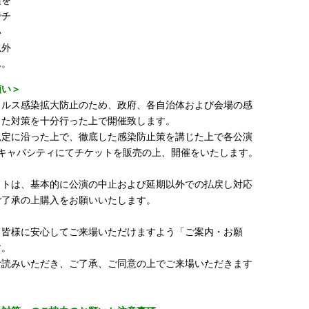
項を
でチ
い
以外
ん。
願い＞
イルス感染拡大防止のため、政府、各自治体および会場の感
った対策を十分行った上で開催致します。
規定に沿った上で、徹底した感染防止策を講じた上で各公演
のキャパシティにてチケットを販売の上、開催をいたします。
ットは、基本的に公演の中止および延期以外での払戻し対応
ご了承の上購入をお願いいたします。
、皆様に安心してご来場いただけますよう「ご案内・お願
す。
お読みいただき、ご了承、ご同意の上でご来場いただきます