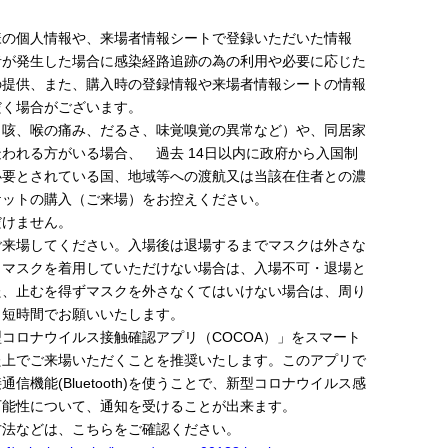
様の個人情報や、来場者情報シートで登録いただいた情報
者が発生した場合に感染経路追跡の為の利用や必要に応じた
の提供、また、購入時の登録情報や来場者情報シートの情報
だく場合がございます。
、咳、喉の痛み、だるさ、味覚嗅覚の異常など）や、同居家
われる方がいる場合、 過去 14日以内に政府から入国制
必要とされている国、地域等への渡航又は当該在住者との濃
ケットの購入（ご来場）をお控えください。
だけません。
ご来場してください。入場後は退場するまでマスクは外さな
。マスクを着用していただけない場合は、入場不可・退場と
た、止むを得ずマスクを外さなくてはいけない場合は、周り
、短時間でお願いいたします。
コロナウイルス接触確認アプリ（COCOA）」をスマート
た上でご来場いただくことを推奨いたします。このアプリで
信機能(Bluetooth)を使うことで、新型コロナウイルス感
可能性について、通知を受けることが出来ます。
方法などは、こちらをご確認ください。