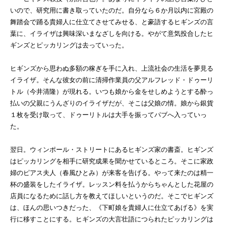
いので、研究用に書き取っていたのだ。自分なら６か月以内に宮殿の
舞踏会で踊る貴婦人に仕立てさせてみせる、と豪語するヒギンズの言
葉に、イライザは興味深いまなざしを向ける。やがて意気投合したヒ
ギンズとピッカリングは去っていった。
ヒギンズから思わぬ多額の稼ぎを手に入れ、上流社会の生活を夢見る
イライザ。そんな彼女の前に清掃作業員の父アルフレッド・ドゥーリ
トル（今井清隆）が現れる。いつも娘から金をせしめようとする酔っ
払いの父親にうんざりのイライザだが、そこは父娘の情。娘から銀貨
１枚を受け取って、ドゥーリトルは大手を振ってパブへ入っていっ
た。
翌日。ウィンポール・ストリートにあるヒギンズ家の書斎。ヒギンズ
はピッカリングを相手に研究成果を聞かせているところ。そこに家政
婦のピアス夫人（春風ひとみ）が来客を告げる。やって来たのは精一
杯の盛装をしたイライザ。レッスン料を払うからちゃんとした花屋の
店員になるために話し方を教えてほしいというのだ。そこでヒギンズ
は、ほんの思いつきだった、《下町娘を貴婦人に仕立てあげる》を実
行に移すことにする。ヒギンズの大言壮語につられたピッカリングは