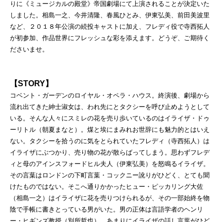
りに《ミュージカルの殿堂》帝国劇場にて上演されることが決定いた
しました。相島一之、今井清隆、春風ひとみ、伊東弘美、前田美波里
など、２０１８年公演の続投キャストに加え、フレディ役で寺西拓人
が初参加、作品世界にフレッシュな彩を添えます。どうぞ、ご期待く
ださいませ。
【STORY】
コベント・ガーデンのロイヤル・オペラ・ハウス。終演後、劇場から
流れ出てきた紳士淑女は、われ先にとタクシーを呼び止めようとして
いる。そんな人々にスミレの花を売り歩いているのはイライザ・ドゥ
ーリトル（朝夏まなと）。煤と埃にまみれお世辞にも魅力的とはいえ
ない。タクシーを拾うのに気をとられていたフレディ（寺西拓人）は
イライザにぶつかり、売り物の花が散らばってしまう。思わずフレデ
ィと母のアインスフォードヒル夫人（伊東弘美）を怒鳴るイライザ。
その言葉はロンドンの下町言葉・コックニー訛りがひどく、とても聞
けたものではない。そこへ通りかかったヒュー・ピッカリング大佐
（相島一之）はイライザに花を売りつけられるが、その一部始終を物
陰で手帳に書きとっている男がいた。男の正体は言語学者のヘンリ
ー・ヒギンズ教授（別所哲也）。あまりにイライザの話し言葉がひど