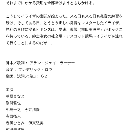
それまでにかかる費用を全部賭けようともちかける。
こうしてイライザの奮闘が始まった。来る日も来る日も発音の練習を
続け、そしてある日、とうとう正しい発音をマスターしたイライザ。
勝利の喜びに浸るヒギンズは、早速、母親（前田美波里）がボックス
を持っている、紳士淑女の社交場・アスコット競馬へイライザを連れ
て行くことにするのだが…。
脚本／歌詞：
アラン・ジェイ・ラーナー
音楽：
フレデリック・ロウ
翻訳／訳詞／演出：
G２
出演
朝夏まなと
別所哲也
相島一之 今井清隆
寺西拓人
春風ひとみ 伊東弘美
前田美波里