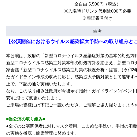
全自由 5,500円（税込）
※入場時ドリンク代別途600円必要
※整理番号付き
備考
【公演開催におけるウイルス感染拡大予防への取り組みと
本公演は、政府の「新型コロナウイルス感染症対策の基本的対処方針」
新型コロナウイルス感染症対策本部の対処方針を踏まえ、新型コロ
家会議「新型コロナウイルス感染症対策の状況分析・提言」(令和2年5
たガイドライン作成の求めに応じ、感染拡大予防対策として遵守す
上で、下記の通り実施いたします。
なお、この取り組みは政府が今後示す指針・ガイドライン(イベント
安)に沿って変更いたします。
ご来場の皆様には下記ご一読いただき、ご理解ご協力賜りますよう
■当公演の取り組み■
●全ての公演関係者に対しマスク着用、こまめな手洗い、手指の消
の実施を徹底し健康管理に努めます。