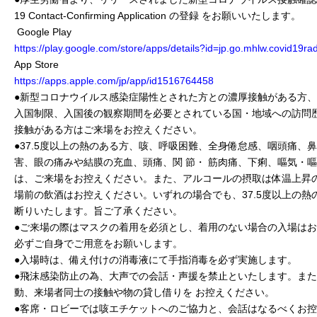
19 Contact-Confirming Application の登録 をお願いいたします。
Google Play
https://play.google.com/store/apps/details?id=jp.go.mhlw.covid19ra
App Store
https://apps.apple.com/jp/app/id1516764458
●新型コロナウイルス感染症陽性とされた方との濃厚接触がある方、
入国制限、入国後の観察期間を必要とされている国・地域への訪問
接触がある方はご来場をお控えください。
●37.5度以上の熱のある方、咳、呼吸困難、全身倦怠感、咽頭痛、
害、眼の痛みや結膜の充血、頭痛、関 節・ 筋肉痛、下痢、嘔気・
は、ご来場をお控えください。また、アルコールの摂取は体温上昇
場前の飲酒はお控えください。いずれの場合でも、37.5度以上の熱
断りいたします。旨ご了承ください。
●ご来場の際はマスクの着用を必須とし、着用のない場合の入場は
必ずご自身でご用意をお願いします。
●入場時は、備え付けの消毒液にて手指消毒を必ず実施します。
●飛沫感染防止の為、大声での会話・声援を禁止といたします。ま
動、来場者同士の接触や物の貸し借りを お控えください。
●客席・ロビーでは咳エチケットへのご協力と、会話はなるべくお