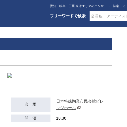
愛知・岐阜・三重 東海エリアのコンサート・演劇・ミ
フリーワードで検索
日本特殊陶業市民会館ビレ
会 場
ッジホール
開 演
18:30