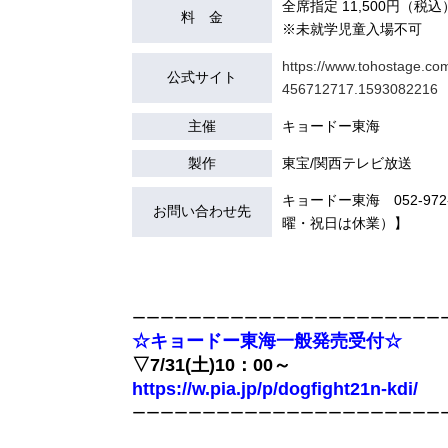
全席指定 11,500円（税込
料 金
※未就学児童入場不可
https://www.tohostage.c
公式サイト
456712717.1593082216
主催
キョードー東海
製作
東宝/関西テレビ放送
キョードー東海 052-972-7
お問い合わせ先
曜・祝日は休業）】
ーーーーーーーーーーーーーーーーーーーーーー
☆キョードー東海一般発売受付☆
▽7/31(土)10：00～
https://w.pia.jp/p/dogfight21n-kdi/
ーーーーーーーーーーーーーーーーーーーーーー