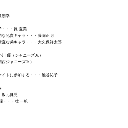
良朝幸
・・・昆 夏美
的な兄貴キャラ・・・藤岡正明
素直な弟キャラ・・・大久保祥太郎
 優（ジャニーズJr.）
西ジャニーズJr.）
ァイトに参加する・・・池谷祐子
み
・坂元健児
婦・・・壮 一帆