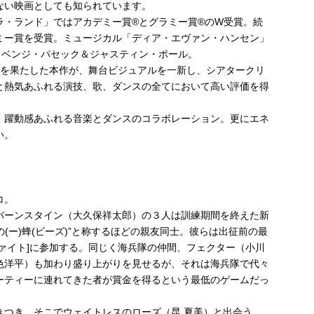
ない映画としても知られています。
ラ・ランド」ではアカデミー賞®とグラミー賞®のW受賞。続
ミー賞を受賞。ミュージカル「ディア・エヴァン・ハンセン」
、ベンジ・パセック＆ジャスティン・ポール。
再演を果たした本作が、舞台ビジュアルを一新し、シアタークリ
と熱気あふれる演技、歌、ダンスの全てにおいて高い評価を得
、躍動感あふれる音楽とダンスのコラボレーション。更にエネ
い。
コ。
バーンスタイン（大久保祥太郎）の３人は訓練期間を終えた新
の(ー)蜂(ビーズ)”と称するほどの親友同士。彼らは出征前の最
ァイト]に参加する。同じく海兵隊の仲間、フェクター（小川
色洋平）も加わり盛り上がりを見せるが、それは海兵隊で代々
ーティーに連れてきた者が賞金を得るという最低のゲームだっ
きつき、そこでウェイトレスのローズ（昆 夏美）と出会う。