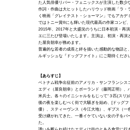
た人気俳優リバー・フェニックスが主演した数少
作詞・作曲は大ヒットしたハリウッド映画「ラ・
く映画「グレイテスト・ショーマン」でもアカデ
ではトニー賞®にも輝いた現代最高の作家コンビ
2015年、2017年と大盛況のうちに日本初演・
エに三たび登場いたします。主演は、初演・再演
た屋良朝幸が務めます。
普遍的な若者の成長と絆を描いた感動的な物語と
ルギッシュな『ドッグファイト』にご期待くださ
【あらすじ】
ベトナム戦争出征前のアメリカ・サンフランシス
エディ（屋良朝幸）とボーランド（藤岡正明）、
米兵士。各々のイニシャルをもじって“３匹(スリ)
後の夜を楽しむべく街で大騒ぎを始め、[ドッグフ
優）、スティーヴンス（今江大地）、ギブス（一
受け継がれてきた、一番イケていない女の子をパ
た。
誘いを断られ続けたエディは街のとある食堂に行