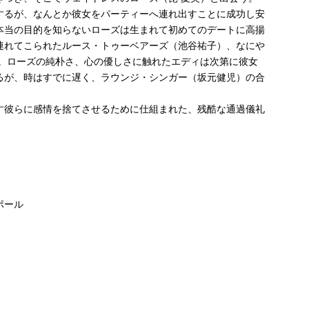
するが、なんとか彼女をパーティーへ連れ出すことに成功し安
本当の目的を知らないローズは生まれて初めてのデートに高揚
連れてこられたルース・トゥーベアーズ（池谷祐子）、なにや
る。ローズの純朴さ、心の優しさに触れたエディは次第に彼女
るが、時はすでに遅く、ラウンジ・シンガー（坂元健児）の合
す彼らに感情を捨てさせるために仕組まれた、残酷な通過儀礼
ポール