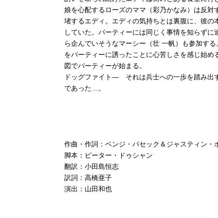
娘を心配するローズのママ（彩乃かなみ）は反対
堵するエディ。エディの気持ちとは裏腹に、彼の
していた。パーティーには同じく事情を知らずに
ら企んでいそうなマーシー（壮 一帆）も参加す
をパーティーに誘ったことに心苦しさを感じ始め
図でパーティーが始まる。
ドッグファイト― それは兵士への一歩を踏み出
であった…。
作曲・作詞：ベンジ・パセック＆ジャスティン・
脚本：ピーター・ドゥシャン
翻訳：小田島恒志
訳詞：高橋亜子
演出：山田和也