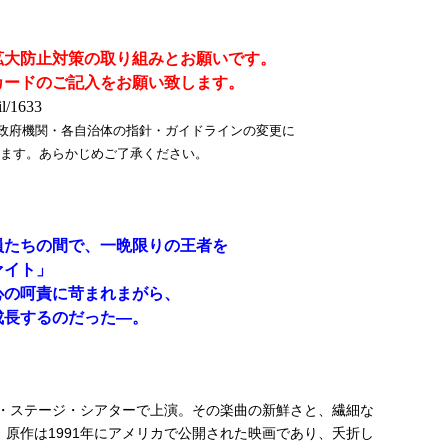
拡大防止対策の取り組みとお願いです。
カードのご記入をお願い致します。
il/1633
政府機関・各自治体の指針・ガイドラインの変更に
ます。あらかじめご了承ください。
員たちの間で、一晩限りの王者を
ァイト」
心の呵責に苛まれまがら、
成長するのだった―。
ド・ステージ・シアターで上演。その楽曲の新鮮さと、繊細な
原作は1991年にアメリカで公開された映画であり、夭折し