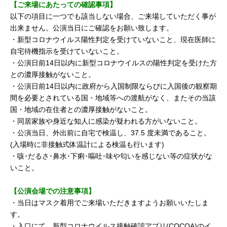
【ご来場にあたっての確認事項】
以下の項目に一つでも該当しない場合、ご来場していただく事が
出来ません。公演当日にご確認をお願い致します。
・新型コロナウイルス陽性判定を受けていないこと、現在医師に
自宅待機指示を受けていないこと。
・公演日前14日以内に新型コロナウイルスの陽性判定を受けた方
との濃厚接触がないこと。
・公演日前14日以内に政府から入国制限ならびに入国後の観察期
間を必要とされている国・地域等への渡航がなく、またその当該
国・地域の在住者との濃厚接触がないこと。
・同居家族や身近な知人に感染が疑われる方がいないこと。
・公演当日、外出前に自宅で検温し、37.5 度未満であること。
(入場時に非接触式体温計による検温も行います)
・咳･だるさ･鼻水･下痢･嘔吐･味や匂いを感じない等の症状がな
いこと。
【公演会場での注意事項】
・当日はマスク着用でご来場いただきますようお願いいたしま
す。
・入口にて、新型コロナウイルス接触確認アプリ(COCOA)のイ