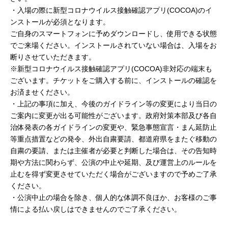
・入場の際に新型コロナウイルス接触確認アプリ(COCOA)のイ
ンストールが必須となります。
ご自身のスマートフォンに予めダウンロードし、使用できる状態
でご来場ください。インストールされていない場合は、入場をお
断りさせていただきます。
※新型コロナウイルス接触確認アプリ(COCOA)非対応の端末も
ございます。チケットをご購入する前に、インストールの確認を
お済ませください。
・上記の事項に加え、今後のガイドライン等の変更により当日の
ご案内に変更が出る可能性がございます。政府対策本部及び各自
治体発表の各ガイドラインの変更や、緊急事態宣言・まん延防止
等重点措置などの発令、外出自粛要請、都道府県をまたぐ移動の
自粛の要請、または主催者が必要と判断した場合は、その告知時
期や方法に関わらず、公演の中止や延期、及び運営上のルールを
止むを得ず変更させていただく場合がございますので予めご了承
ください。
・公演中止の場合を除き、個人的な体調不良ほか、お客様のご事
情による払い戻しはできませんのでご了承ください。