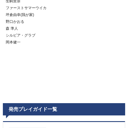
生駒里奈
ファーストサマーウイカ
坪倉由幸(我が家)
野口かおる
森 準人
シルビア・グラブ
岡本健一
発売プレイガイド一覧