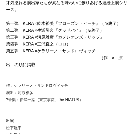
才気溢れる演出家たちが異なる味わいに創りあげる連続上演シリ
ーズ。
第一弾 KERA ×鈴木裕美『フローズン・ビーチ』（※終了）
第二弾 KERA ×生瀬勝久『グッドバイ』（※終了）
第三弾 KERA ×河原雅彦『カメレオンズ・リップ』
第四弾 KERA ×三浦直之（ロロ）
第五弾 KERA ×ケラリーノ・サンドロヴィッチ
（作 × 演
出 の順に掲載
作：ケラリーノ・サンドロヴィッチ
演出：河原雅彦
?音楽：伊澤一葉（東京事変、the HIATUS）
出演
松下洸平