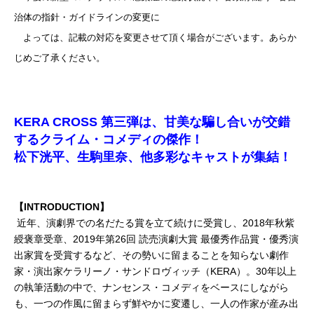
治体の指針・ガイドラインの変更に
よっては、記載の対応を変更させて頂く場合がございます。あらか
じめご了承ください。
KERA CROSS 第三弾は、甘美な騙し合いが交錯
するクライム・コメディの傑作！
松下洸平、生駒里奈、他多彩なキャストが集結！
【INTRODUCTION】
近年、演劇界での名だたる賞を立て続けに受賞し、2018年秋紫
綬褒章受章、2019年第26回 読売演劇大賞 最優秀作品賞・優秀演
出家賞を受賞するなど、その勢いに留まることを知らない劇作
家・演出家ケラリーノ・サンドロヴィッチ（KERA）。30年以上
の執筆活動の中で、ナンセンス・コメディをベースにしながら
も、一つの作風に留まらず鮮やかに変遷し、一人の作家が産み出