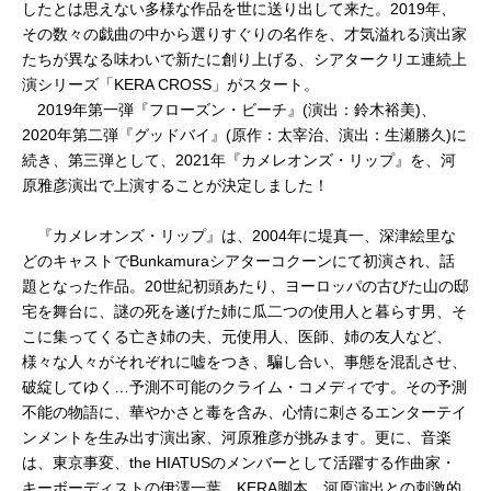
したとは思えない多様な作品を世に送り出して来た。2019年、
その数々の戯曲の中から選りすぐりの名作を、才気溢れる演出家
たちが異なる味わいで新たに創り上げる、シアタークリエ連続上
演シリーズ「KERA CROSS」がスタート。
2019年第一弾『フローズン・ビーチ』(演出：鈴木裕美)、
2020年第二弾『グッドバイ』(原作：太宰治、演出：生瀬勝久)に
続き、第三弾として、2021年『カメレオンズ・リップ』を、河
原雅彦演出で上演することが決定しました！
『カメレオンズ・リップ』は、2004年に堤真一、深津絵里な
どのキャストでBunkamuraシアターコクーンにて初演され、話
題となった作品。20世紀初頭あたり、ヨーロッパの古びた山の邸
宅を舞台に、謎の死を遂げた姉に瓜二つの使用人と暮らす男、そ
こに集ってくる亡き姉の夫、元使用人、医師、姉の友人など、
様々な人々がそれぞれに嘘をつき、騙し合い、事態を混乱させ、
破綻してゆく…予測不可能のクライム・コメディです。その予測
不能の物語に、華やかさと毒を含み、心情に刺さるエンターテイ
ンメントを生み出す演出家、河原雅彦が挑みます。更に、音楽
は、東京事変、the HIATUSのメンバーとして活躍する作曲家・
キーボーディストの伊澤一葉。KERA脚本、河原演出との刺激的