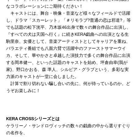
なコラボレーションにご期待ください！
キャストには、舞台・映像・音楽など様々なフィールドで活躍
し、ドラマ「スカーレット」「＃リモラブ?普通の恋は邪道?」等
でも話題の松下洸平、乃木坂46出身で数々の舞台作品に出演し、
『すべての犬は天国へ行く』に続きKERA戯曲への出演となる生
駒里奈、女優として、音楽アーティストとしてキャリアを重ね、
バラエティ番組でも八面六臂で活躍中のファーストサマーウイ
カ、そして、華やかさと卓越した演技力で多くの舞台作品に出演
する岡本健一、といった話題のキャストを始め、坪倉由幸(我が
家)、野口かおる、森 準人、シルビア・グラブという、多彩な実
力派のキャストが一堂に会しました。
計算で割り切れない騙し合いの先に、何が待っているのか。ど
うぞお楽しみに！
KERA CROSSシリーズとは
ケラリーノ・サンドロヴィッチの数々の戯曲の中から選りすぐり
の名作を、