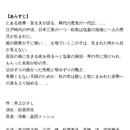
【あらすじ】
とある按摩・盲太夫が語る、稀代の悪党の一代記……。
江戸時代の中頃、日本三景の一つ・松島は塩釜の漁港に一人の男
児が生まれた。
親の因果が子に報い……を地でいくこの子は、生まれた時から目
が見えない。
盲目の身に生きる術を得るべく塩釜の座頭・琴の市に預けられ、
もらった名前が杉の市。
父ゆずりの曲がった性根と母ゆずりの醜さ。
有難くもない天賦のためか、杉の市は殺しと欲にまみれた栄華へ
の道を上り始める……。
作：井上ひさし
演出：杉原邦生
音楽・演奏：益田トッシュ
出演：市川猿之助、三宅 健、松雪泰子、高橋 洋、宮地雅子、