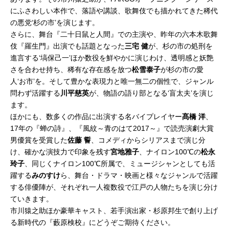
にふさわしい本作で、落語や講談、歌舞伎でも描かれてきた稀代
の悪党‘杉の市’を演じます。
さらに、舞台『二十日鼠と人間』での主演や、昨年の六本木歌舞
伎『羅生門』出演でも話題となった
三宅 健
が、杉の市の処刑を
進言する‘塙保己一’ほか数役を鮮やかに演じわけ、透明感と妖艶
さを合わせ持ち、稀有な存在感を放つ
松雪泰子
が杉の市の愛
人‘お市’を。そして豊かな表現力と唯一無二の個性で、ジャンル
問わず活躍する
川平慈英
が、物語の語り部となる‘盲太夫’を演じ
ます。
ほかにも、数多くの作品に出演する名バイプレイヤー
髙橋 洋
、
17年の『蝉の詩』、『風紋～青のはて2017～』で読売演劇大賞
男優賞を受賞した
佐藤 誓
、コメディからシリアスまで演じ分
け、確かな演技力で印象を残す
宮地雅子
、ナイロン100℃の
松永
玲子
、同じくナイロン100℃所属で、ミュージシャンとしても活
躍する
みのすけ
ら、舞台・ドラマ・映画と様々なジャンルで活躍
する俳優陣が、それぞれ一人複数役で江戸の人物たちを演じ分け
ていきます。
市川猿之助ほか豪華キャスト、若手演出家・杉原邦生で創り上げ
る新時代の『藪原検校』にどうぞご期待ください。