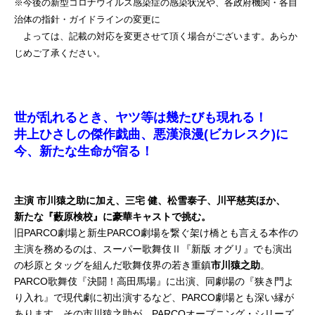
※今後の新型コロナウイルス感染症の感染状況や、各政府機関・各自
治体の指針・ガイドラインの変更に
よっては、記載の対応を変更させて頂く場合がございます。あらか
じめご了承ください。
世が乱れるとき、ヤツ等は幾たびも現れる！
井上ひさしの傑作戯曲、悪漢浪漫(ビカレスク)に
今、新たな生命が宿る！
主演 市川猿之助に加え、三宅 健、松雪泰子、川平慈英ほか、
新たな『藪原検校』に豪華キャストで挑む。
旧PARCO劇場と新生PARCO劇場を繋ぐ架け橋とも言える本作の
主演を務めるのは、スーパー歌舞伎Ⅱ『新版 オグリ』でも演出
の杉原とタッグを組んだ歌舞伎界の若き重鎮
市川猿之助
。
PARCO歌舞伎『決闘！高田馬場』に出演、同劇場の『狭き門よ
り入れ』で現代劇に初出演するなど、PARCO劇場とも深い縁が
あります。その市川猿之助が、PARCOオープニング・シリーズ