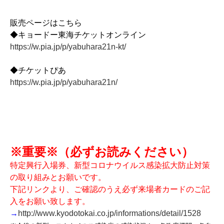
販売ページはこちら
◆キョードー東海チケットオンライン
https://w.pia.jp/p/yabuhara21n-kt/
◆チケットぴあ
https://w.pia.jp/p/yabuhara21n/
※重要※（必ずお読みください）
特定興行入場券、新型コロナウイルス感染拡大防止対策
の取り組みとお願いです。
下記リンクより、ご確認のうえ必ず来場者カードのご記
入をお願い致します。
→
http://www.kyodotokai.co.jp/informations/detail/1528