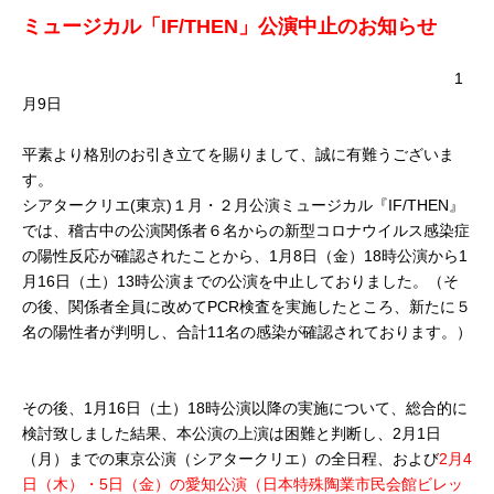
ミュージカル「IF/THEN」公演中止のお知らせ
1
月9日
平素より格別のお引き立てを賜りまして、誠に有難うございま
す。
シアタークリエ(東京)１月・２月公演ミュージカル『IF/THEN』
では、稽古中の公演関係者６名からの新型コロナウイルス感染症
の陽性反応が確認されたことから、1月8日（金）18時公演から1
月16日（土）13時公演までの公演を中止しておりました。（そ
の後、関係者全員に改めてPCR検査を実施したところ、新たに５
名の陽性者が判明し、合計11名の感染が確認されております。）
その後、1月16日（土）18時公演以降の実施について、総合的に
検討致しました結果、本公演の上演は困難と判断し、2月1日
（月）までの東京公演（シアタークリエ）の全日程、および
2月4
日（木）・5日（金）の愛知公演（日本特殊陶業市民会館ビレッ