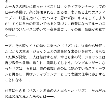
る。
ルーカスの誘いに乗った〈ベス〉は、シティプランナーとしての
仕事を手掛け、高く評価される。ある晩、妻子ある上司のスティ
ーブンに好意を抱いていたベスは、思わず彼にキスをしてしまう
が、すぐに自分の勘違いであると気づく。自棄になってルーカス
を呼びつけたベスは勢いで一夜を過ごし、その後、妊娠が発覚す
る――。
一方、その時ケイトの誘いに乗った〈リズ〉は、従軍から帰任し
たばかりの軍医・ジョッシュとの運命的な出会いを経て、まもな
く妊娠が発覚。二人は結婚するが、幸せも束の間、ジョッシュは
再び戦争の前線に送られ、殉職してしまう。シングルマザーにな
ったリズは、ある日、市の都市計画公団に勤めているスティーブ
ンと再会し、再びシティプランナーとして念願の仕事に参加する
ことになる――。
仕事に生きる〈ベス〉と運命の人と出会った〈リズ〉 それぞれ
の道の先で見えたものとは――。