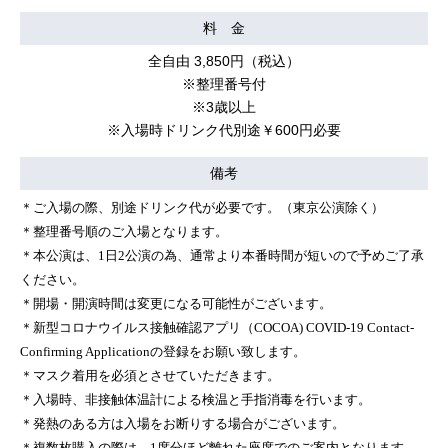
料 金
全自由 3,850円（税込）
※整理番号付
※3歳以上
※入場時ドリンク代別途￥600円必要
備考
＊ご入場の際、別途ドリンク代が必要です。（東京公演除く）
＊整理番号順のご入場となります。
＊本公演は、1日2公演の為、通常より本番時間が短いので予めご了承
ください。
＊開場・開演時間は変更になる可能性がございます。
＊新型コロナウイルス接触確認アプリ（COCOA) COVID-19 Contact-
Confirming Applicationの登録をお願い致します。
＊マスク着用を必須とさせていただきます。
＊入場時、非接触体温計による検温と手指消毒を行います。
＊発熱のある方は入場をお断りする場合がございます。
＊複数枚購入の際は、1席分ほど離れた座席でのご案内となります。