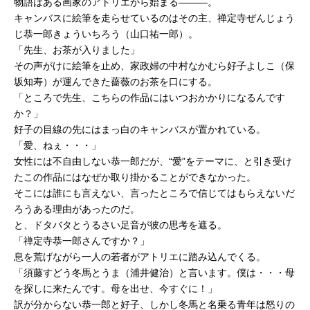
物語はある画家のアトリエから始まる―――。
キャンバスに絵筆を走らせているのはその主、禅定寺ぜんじょう
じ恭一郎きょういちろう（山口祐一郎）。
「先生、お茶が入りました」
その声がけに絵筆を止め、家政婦の中村なかむら好子よしこ（保
坂知寿）が運んできた薔薇のお茶を口にする。
「ところで先生、こちらの作品にはいつおかかりになるんです
か？」
好子の目線の先にはまっ白のキャンバスが置かれている。
「愛、ねぇ・・・」
女性には不自由しない恭一郎だが、“愛”をテーマに、と引き受け
たこの作品にはなぜか取り掛かることができなかった。
そこには誰にも言えない、言ったところで信じてはもらえないだ
ろうある理由があったのだ。
と、ドタバタとうるさい足音が彼の思考を遮る。
「禅定寺恭一郎さんですか？」
息を荒げながら一人の若者がアトリエに踏み込んでくる。
「須藤すどう冬馬とうま（浦井健治）と言います。僕は・・・母
を探しに来たんです。母を出せ、今すぐに！」
訳が分からない恭一郎と好子、しかし冬馬と名乗る青年は怒りの