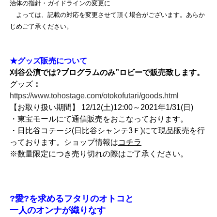
治体の指針・ガイドラインの変更に
よっては、記載の対応を変更させて頂く場合がございます。あらか
じめご了承ください。
★グッズ販売について
刈谷公演では?プログラムのみ”ロビーで販売致します。
グッズ
：
https://www.tohostage.com/otokofutari/goods.html
【お取り扱い期間】 12/12(土)12:00～2021年1/31(日)
・
東宝モール
にて通信販売をおこなっております。
・日比谷コテージ(日比谷シャンテ3Ｆ)にて現品販売を行
っております。ショップ情報は
コチラ
※数量限定につき売り切れの際はご了承ください。
?愛?を求めるフタリのオトコと
一人のオンナが織りなす