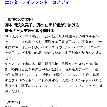
エンターテインメント・コメディ
【INTRODUCTION】
脚本 田渕久美子、演出 山田和也が手掛ける
珠玉の三人芝居が幕を開ける―――
NHK大河ドラマ「篤姫」「江～姫たちの戦国～」の脚本を手が
け、コメディ作家でもある田渕久美子書き下ろしの完全オリジナ
ル脚本を、ミュージカル『ダンス オブ ヴァンパイア』『ローマ
の休日』など多数の作品で演出を務める山田和也が舞台へと描き
出す。
キャストには山口祐一郎、浦井健治、保坂知寿の３名が揃い踏
み、軽快に言葉を紡ぎながら人生における永遠のテーマ、「愛」
の形を導きだしていく。 傍目には微笑ましいほどに仲良く喧嘩
するフタリのオトコとそれを見守る一人のオンナがキャンバスに
描き出す、珠玉のエンターテインメント・コメディにどうぞご期
待ください。
【STORY】