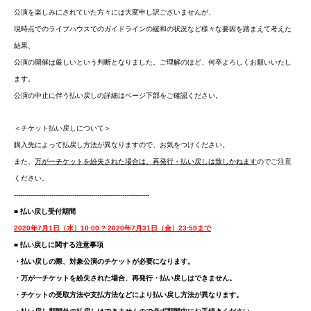
公演を楽しみにされていた方々には大変申し訳ございませんが、
現時点でのライブハウスでのガイドラインの緩和の状況など様々な要因を踏まえて考えた
結果、
公演の開催は厳しいという判断となりました。ご理解のほど、何卒よろしくお願いいたし
ます。
公演の中止に伴う払い戻しの詳細はページ下部をご確認ください。
＜チケット払い戻しについて＞
購入先によって払戻し方法が異なりますので、お気をつけください。
また、
万が一チケットを紛失された場合は、再発行・払い戻しは致しかねます
のでご注意
ください。
-----------------------------------------------------------------
■ 払い戻し受付期間
2020年7月1日（水）10:00 ? 2020年7月31日（金）23:59まで
■ 払い戻しに関する注意事項
・払い戻しの際、対象公演のチケットが必要になります。
・万が一チケットを紛失された場合、再発行・払い戻しはできません。
・チケットの受取方法や支払方法などにより払い戻し方法が異なります。