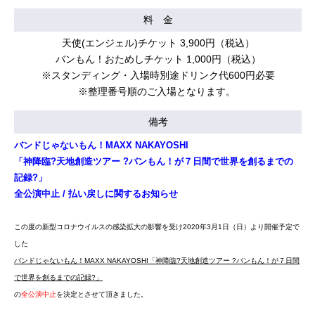
料 金
天使(エンジェル)チケット 3,900円（税込）
バンもん！おためしチケット 1,000円（税込）
※スタンディング・入場時別途ドリンク代600円必要
※整理番号順のご入場となります。
備考
バンドじゃないもん！MAXX NAKAYOSHI
「神降臨?天地創造ツアー ?バンもん！が７日間で世界を創るまでの
記録?」
全公演中止 / 払い戻しに関するお知らせ
この度の新型コロナウイルスの感染拡大の影響を受け2020年3月1日（日）より開催予定で
した
バンドじゃないもん！MAXX NAKAYOSHI「神降臨?天地創造ツアー ?バンもん！が７日間
で世界を創るまでの記録?」
の
全公演中止
を決定とさせて頂きました。