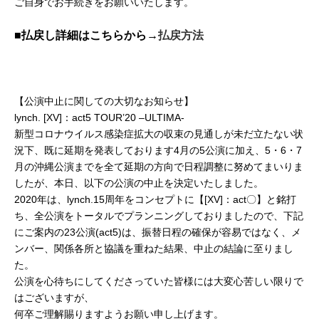
ご自身でお手続きをお願いいたします。
■払戻し詳細はこちらから→
払戻方法
【公演中止に関しての大切なお知らせ】
lynch. [XV]：act5 TOUR’20 –ULTIMA-
新型コロナウイルス感染症拡大の収束の見通しが未だ立たない状
況下、既に延期を発表しております4月の5公演に加え、5・6・7
月の沖縄公演までを全て延期の方向で日程調整に努めてまいりま
したが、本日、以下の公演の中止を決定いたしました。
2020年は、lynch.15周年をコンセプトに【[XV]：act〇】と銘打
ち、全公演をトータルでプランニングしておりましたので、下記
にご案内の23公演(act5)は、振替日程の確保が容易ではなく、メ
ンバー、関係各所と協議を重ねた結果、中止の結論に至りまし
た。
公演を心待ちにしてくださっていた皆様には大変心苦しい限りで
はございますが、
何卒ご理解賜りますようお願い申し上げます。