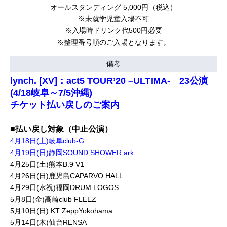
オールスタンディング 5,000円（税込）
※未就学児童入場不可
※入場時ドリンク代500円必要
※整理番号順のご入場となります。
備考
lynch. [XV]：act5 TOUR’20 –ULTIMA- 23公演
(4/18岐阜～7/5沖縄)
チケット払い戻しのご案内
■払い戻し対象（中止公演）
4月18日(土)岐阜club-G
4月19日(日)静岡SOUND SHOWER ark
4月25日(土)熊本B.9 V1
4月26日(日)鹿児島CAPARVO HALL
4月29日(水祝)福岡DRUM LOGOS
5月8日(金)高崎club FLEEZ
5月10日(日) KT ZeppYokohama
5月14日(木)仙台RENSA