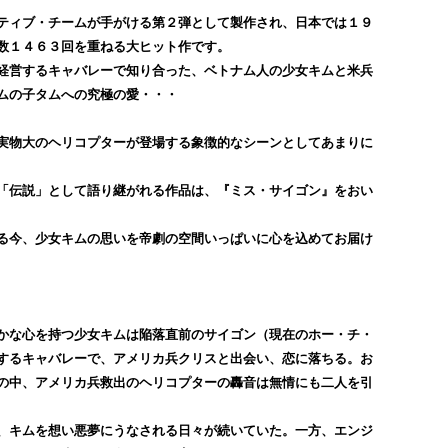
ティブ・チームが手がける第２弾として製作され、日本では１９
数１４６３回を重ねる大ヒット作です。
経営するキャバレーで知り合った、ベトナム人の少女キムと米兵
ムの子タムへの究極の愛・・・
実物大のヘリコプターが登場する象徴的なシーンとしてあまりに
「伝説」として語り継がれる作品は、『ミス・サイゴン』をおい
る今、少女キムの思いを帝劇の空間いっぱいに心を込めてお届け
かな心を持つ少女キムは陥落直前のサイゴン（現在のホー・チ・
するキャバレーで、アメリカ兵クリスと出会い、恋に落ちる。お
の中、アメリカ兵救出のヘリコプターの轟音は無情にも二人を引
、キムを想い悪夢にうなされる日々が続いていた。一方、エンジ