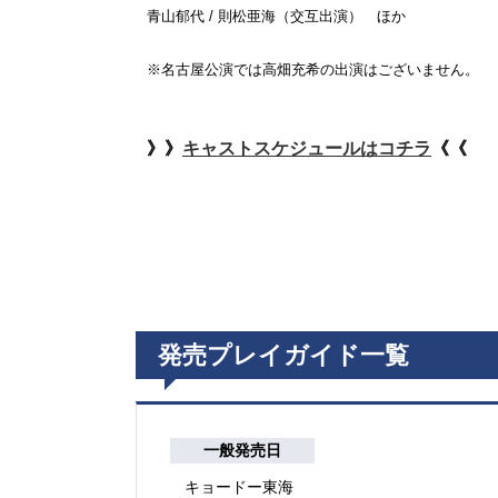
青山郁代 / 則松亜海（交互出演） ほか
※名古屋公演では高畑充希の出演はございません。
》》
キャストスケジュールはコチラ
《《
発売プレイガイド一覧
一般発売日
キョードー東海