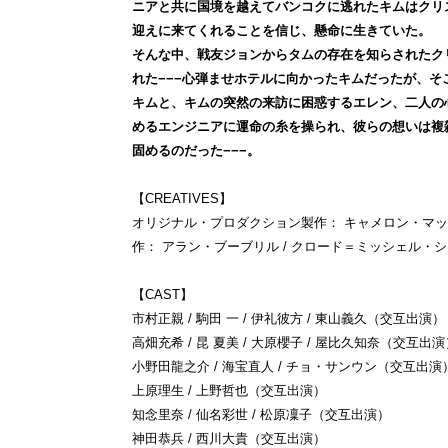
ニアと共に国境を越えてバンコクに逃れたキムはクリ
迎えに来てくれることを信じ、懸命に生きていた。
そんな中、戦友ジョンからタムの存在を知らされたク
れた−−−心弾ませホテルに向かったキムだったが、
キムと、キムの突然の来訪に困惑するエレン、二人の
めるエンジニアに運命の糸を操られ、彼らの想いは複
固めるのだった−−−。
【CREATIVES】
オリジナル・プロダクション製作： キャメロン・マ
作： アラン・ブーブリル / クロード＝ミッシェル・
【CAST】
市村正親 / 駒田 一 / 伊礼彼方 / 東山義久
（交互出演）
高畑充希 / 昆 夏美 / 大原櫻子 / 屋比久知奈
（交互出演
小野田龍之介 / 海宝直人 / チョ・サンウン
（交互出演
上原理生 / 上野哲也
（交互出演）
知念里奈 / 仙名彩世 / 松原凜子
（交互出演）
神田恭兵 / 西川大貴（交互出演）