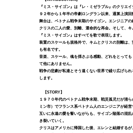
『ミス・サイゴン』は『レ・ミゼラブル』のクリエイ
９２年から１年半の帝劇ロングラン以来、通算上演回
舞台は、ベトナム戦争末期のサイゴン。エンジニアの
クリスの二人の愛、別離、運命的な再会。そして、キ
『ミス・サイゴン』はすべてを歌で表現します。
装置のスケールも規格外で、キムとクリスの別離は、
も有名です。
音楽、スケール、魂を揺さぶる感動、どれをとっても
て他にありません。
戦争の悲劇が私達とそう遠くない世界で繰り広げられ
します。
【STORY】
１９７０年代のベトナム戦争末期、戦災孤児だが清ら
ミン市）でフランス系ベトナム人のエンジニアが経営
互いに永遠の愛を誓いながらも、サイゴン陥落の混乱
き裂いていく。
クリスはアメリカに帰国した後、エレンと結婚するが